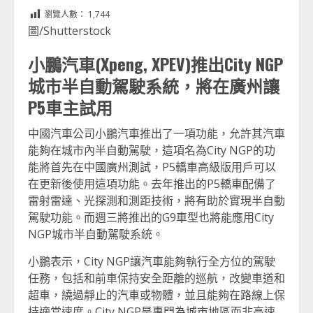
Link
享
瀏覽人數：
1,744
圖/Shutterstock
小鵬汽車(Xpeng, XPEV)推出City NGP
城市半自動駕駛系統，將在廣州讓
P5車主試用
中國汽車公司小鵬汽車推出了一項功能，允許其汽車
能夠在城市內半自動駕駛，這項名為City NGP的功
能將首先在中國廣州測試，P5轎車高級版用戶可以
在更新後使用這項功能。去年推出的P5轎車配備了
雷射雷達、光探測和測距技術，將有助於實現半自動
駕駛功能。而週三將推出的G9車型也將能應用City
NGP城市半自動駕駛系統。
小鵬表示，City NGP讓汽車能夠執行全方位的駕駛
任務，包括和前車保持安全距離的巡航，改變車道和
超車，繞過靜止的汽車或物體，並且能夠在路線上保
持適當速度。City NGP是專門為城市地區而非高速