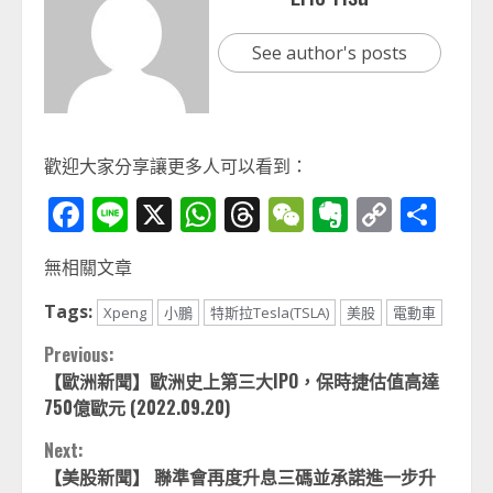
See author's posts
歡迎大家分享讓更多人可以看到：
Facebook
Line
X
WhatsApp
Threads
WeChat
Evernot
Copy
分
Link
享
無相關文章
Tags:
Xpeng
小鵬
特斯拉Tesla(TSLA)
美股
電動車
Continue
Previous:
【歐洲新聞】歐洲史上第三大IPO，保時捷估值高達
Reading
750億歐元 (2022.09.20)
Next:
【美股新聞】 聯準會再度升息三碼並承諾進一步升