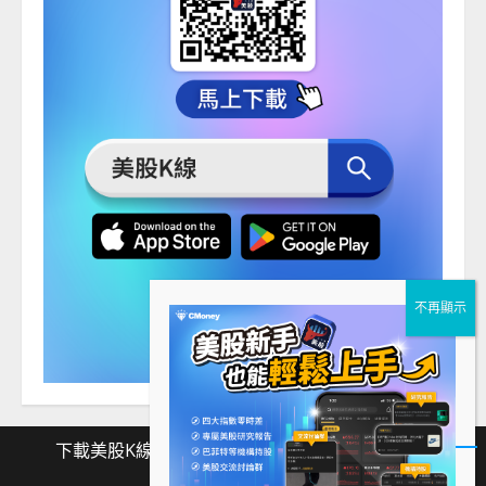
下載美股K線
Facebook
Instagram
Twitter