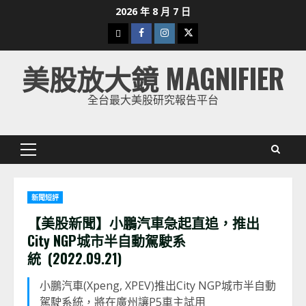
Skip
2026 年 8 月 7 日
to
下
Facebook
Instagram
Twitter
content
載
美股放大鏡 MAGNIFIER
美
股
全台最大美股研究報告平台
K
線
Primary
Menu
新聞短評
【美股新聞】小鵬汽車急起直追，推出
City NGP城市半自動駕駛系
統 (2022.09.21)
小鵬汽車(Xpeng, XPEV)推出City NGP城市半自動
駕駛系統，將在廣州讓P5車主試用