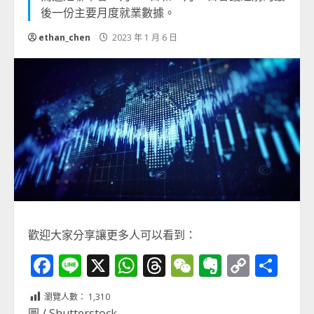
後一份主要月度就業數據。
ethan_chen
2023 年 1 月 6 日
歡迎大家分享讓更多人可以看到：
Facebook
Line
X
WhatsApp
Threads
WeChat
Evernot
Copy
分
Link
享
瀏覽人數：
1,310
圖 / Shutterstock