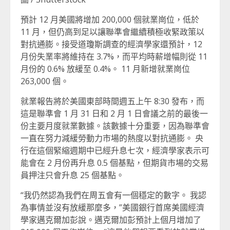
預計 12 月美國將增加 200,000 個就業崗位，低於
11 月，但仍高到足以讓聯準會繼續積極收緊政策以
對抗通膨。接受道瓊斯調查的經濟學家還預計，12
月份失業率將維持在 3.7%，而平均時薪增幅則從 11
月份的 0.6% 放緩至 0.4%。 11 月新增就業崗位
263,000 個。
就業報告將於美國東部時間週五上午 8:30 發布，而
這是聯準會 1 月 31 日和 2 月 1 日會議之前的最後一
份主要月度就業數據。該數據十分重要，因為聯準會
一直在努力減緩勞動力市場的熱度以對抗通膨。 央
行在這個緊縮週期中已經升息七次，經濟學家表示可
能會在 2 月份再升息 0.5 個基點，但期貨市場的交易
員押注只會升息 25 個基點。
“我仍然認為我們在周五會有一個穩定的數字。 我認
為事情並沒有放緩那麼多，”美國銀行首席美國經濟
學家邁克爾加彭說。邁克爾加彭預計上個月增加了