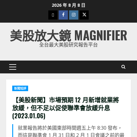
Skip
2026 年 8 月 8 日
to
下
Facebook
Instagram
Twitter
content
載
美股放大鏡 MAGNIFIER
美
股
全台最大美股研究報告平台
K
線
Primary
Menu
新聞短評
【美股新聞】市場預期 12 月新增就業將
放緩，但不足以促使聯準會放緩升息
(2023.01.06)
就業報告將於美國東部時間週五上午 8:30 發布，
而這是聯準會 1 月 31 日和 2 月 1 日會議之前的最