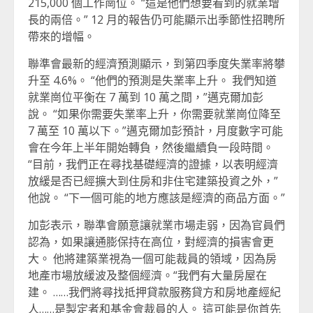
215,000 個工作崗位。 “這是他們想要看到的就業增
長的兩倍。” 12 月的報告仍可能顯示出季節性招聘所
帶來的增幅。
聯準會最新的經濟預測顯示，到第四季度失業率將攀
升至 4.6%。 “他們的預測是失業率上升。 我們知道
就業崗位平衡在 7 萬到 10 萬之間，”邁克爾加彭
說。 “如果你需要失業率上升，你需要就業崗位降至
7 萬至 10 萬以下。”邁克爾加彭預計，月度數字可能
會在今年上半年開始轉負，然後繼續負一段時間。
“目前，我們正在尋找基礎經濟的證據，以表明經濟
放緩是否已經擴大到住房和非住宅建築投資之外，”
他說。 “下一個可能的地方應該是經濟的商品方面。”
加彭表示，聯準會願意讓就業市場走弱，因為官員們
認為，如果讓通膨保持在高位，對經濟的損害會更
大。 他將建築業視為一個可能裁員的領域，因為房
地產市場放緩波及整個經濟。“我們有大量房屋在
建。 ……我們將尋找抵押貸款服務貸方和房地產經紀
人……是製定者和基金會裁員的人。 這可能是你首先