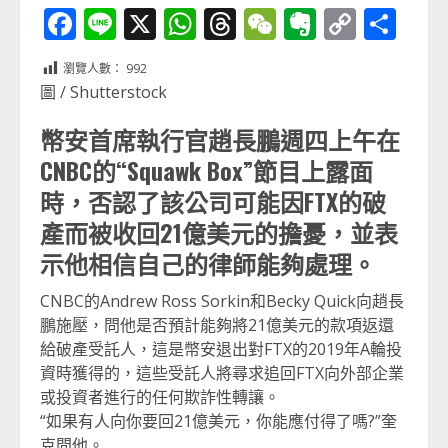
Facebook
Line
X
WhatsApp
Threads
WeChat
Evernot
Copy
分
Link
享
瀏覽人數：
992
圖 / Shutterstock
幣安首席執行官趙長鵬週四上午在
CNBC的“Squawk Box”節目上露面
時，否認了該公司可能因FTX的破
產而被收回21億美元的擔憂，並表
示他相信自己的律師能夠處理。
CNBC的Andrew Ross Sorkin和Becky Quick向趙長
鵬施壓，問他是否預計能夠將21億美元的款項返還
給破產受託人，這是幣安退出對FTX的2019年A輪投
資時獲得的，這些受託人將尋求追回FTX向外部企業
或投資者進行的任何欺詐性轉讓。
“如果有人向你要回21億美元，你能應付得了嗎?”奎
克問他。