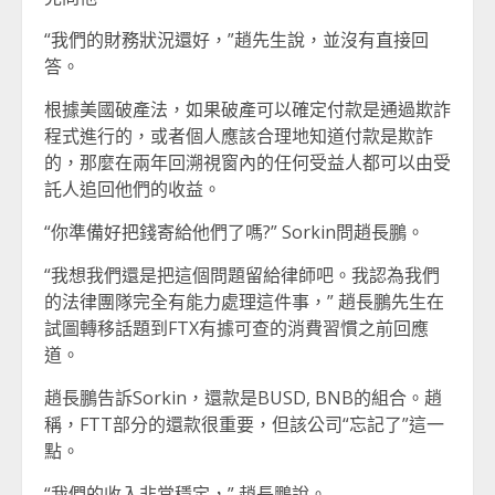
“我們的財務狀況還好，”趙先生說，並沒有直接回
答。
根據美國破產法，如果破產可以確定付款是通過欺詐
程式進行的，或者個人應該合理地知道付款是欺詐
的，那麼在兩年回溯視窗內的任何受益人都可以由受
託人追回他們的收益。
“你準備好把錢寄給他們了嗎?” Sorkin問趙長鵬。
“我想我們還是把這個問題留給律師吧。我認為我們
的法律團隊完全有能力處理這件事，” 趙長鵬先生在
試圖轉移話題到FTX有據可查的消費習慣之前回應
道。
趙長鵬告訴Sorkin，還款是BUSD, BNB的組合。趙
稱，FTT部分的還款很重要，但該公司“忘記了”這一
點。
“我們的收入非常穩定，” 趙長鵬說。