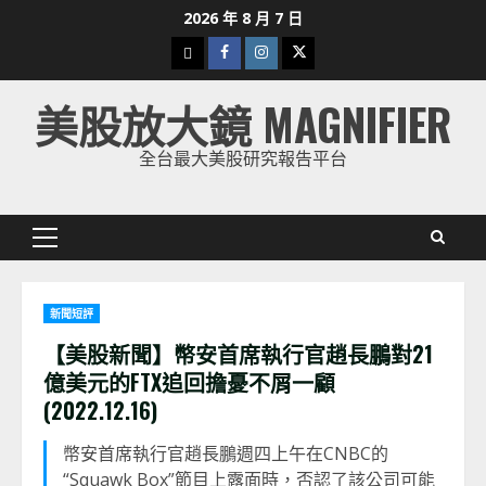
Skip
2026 年 8 月 7 日
to
下
Facebook
Instagram
Twitter
content
載
美股放大鏡 MAGNIFIER
美
股
全台最大美股研究報告平台
K
線
Primary
Menu
新聞短評
【美股新聞】幣安首席執行官趙長鵬對21
億美元的FTX追回擔憂不屑一顧
(2022.12.16)
幣安首席執行官趙長鵬週四上午在CNBC的
“Squawk Box”節目上露面時，否認了該公司可能