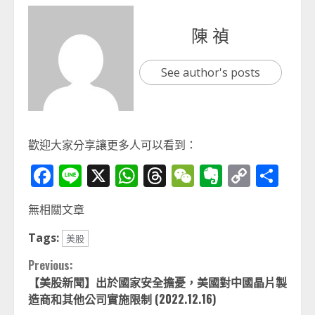
陳 禎
See author's posts
歡迎大家分享讓更多人可以看到：
Facebook
Line
X
WhatsApp
Threads
WeChat
Evernot
Copy
分
Link
享
無相關文章
Tags:
美股
Continue
Previous:
【美股新聞】出於國家安全擔憂，美國對中國晶片製
Reading
造商和其他公司實施限制 (2022.12.16)