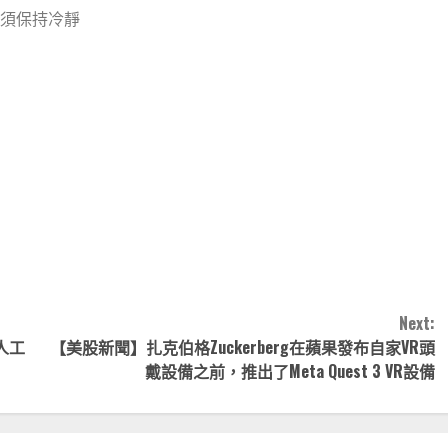
須保持冷靜
note
py
分
nk
享
Next:
人工
【美股新聞】扎克伯格Zuckerberg在蘋果發布自家VR頭
戴設備之前，推出了Meta Quest 3 VR設備