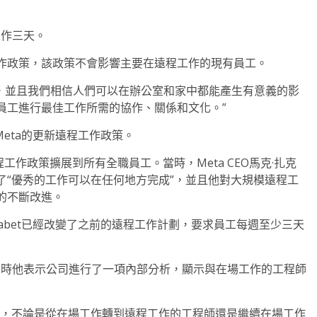
工作三天。
作政策，該政策不會影響主要在遠程工作的現有員工。
作，並且我們相信人們可以在辦公室和家中都能產生有意義的影
員工進行最佳工作所需的協作、關係和文化。”
了Meta的更新遠程工作政策。
其遠程工作政策擴展到所有全職員工。當時，Meta CEO馬克·扎克
了“優秀的工作可以在任何地方完成”，並且他對大規模遠程工
的不斷改進。
abet已經改變了之前的遠程工作計劃，要求員工每週至少三天
當時他表示公司進行了一項內部分析，顯示與在場工作的工程師
明，不論是從在場工作轉到遠程工作的工程師還是繼續在場工作