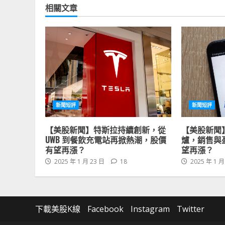
相關文章
新聞短評
新聞短評
【美股新聞】特斯拉持續創新，從
【美股新聞
UWB 到餐飲充電站再掀熱潮，股價
爐，銷售與
有望再漲？
望再漲？
2025 年 1 月 23 日
18
2025 年 1 月
下載美股K線
Facebook
Instagram
Twitter