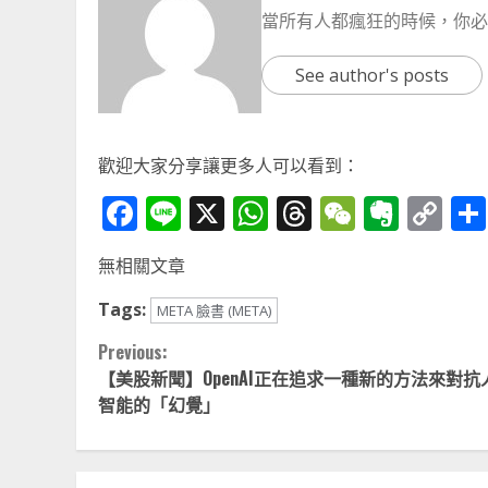
當所有人都瘋狂的時候，你必
See author's posts
歡迎大家分享讓更多人可以看到：
Facebook
Line
X
WhatsApp
Threads
WeChat
Ever
Co
Li
無相關文章
Tags:
META 臉書 (META)
Continue
Previous:
【美股新聞】OpenAI正在追求一種新的方法來對抗
Reading
智能的「幻覺」