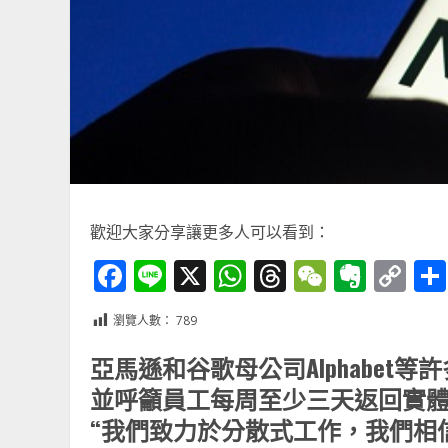
歡迎大家分享讓更多人可以看到：
Facebook
Line
X
WhatsApp
Threads
WeChat
Ever
Co
Li
瀏覽人數：
789
亞馬遜和谷歌母公司Alphabe
並呼籲員工每周至少三天返回實體辦
“我們致力於分散式工作，我們相