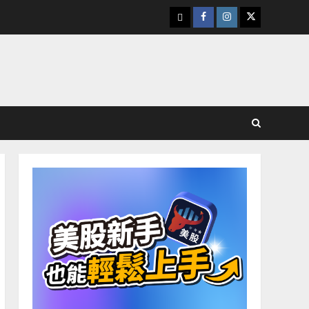
下
Facebook
Instagram
Twitter
載
美
股
K
線