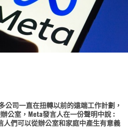
note
py
分
nk
享
t等許多公司一直在扭轉以前的遠端工作計劃，
公室，Meta發言人在一份聲明中說 :
信人們可以從辦公室和家庭中產生有意義