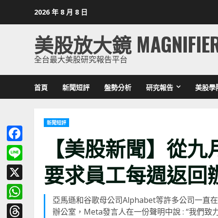
Skip
2026 年 8 月 8 日
to
content
美股放大鏡 MAGNIFIE
全台最大美股研究報告平台
首頁
新聞短評
盤勢分析
研究報告
美股學
新聞短評
【美股新聞】從九月
Facebook
要求員工每週返回
Line
X
亞馬遜和谷歌母公司Alphabet等許多公司
WhatsApp
辦公室，Meta發言人在一份聲明中說 : “我