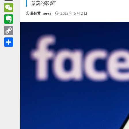
意義的影響”
Threads
莊佳蓉 hieva
2023 年 6 月 2 日
WeChat
Evernote
Copy
Link
分
享