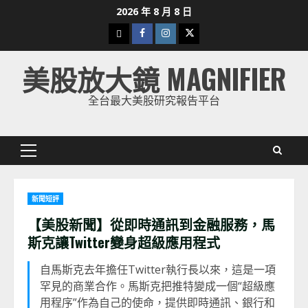
Skip
2026 年 8 月 8 日
to
下
Facebook
Instagram
Twitter
content
載
美股放大鏡 MAGNIFIER
美
股
全台最大美股研究報告平台
K
線
Primary
Menu
新聞短評
【美股新聞】從即時通訊到金融服務，馬
斯克讓Twitter變身超級應用程式
自馬斯克去年擔任Twitter執行長以來，這是一項
罕見的商業合作。馬斯克把推特變成一個“超級應
用程序”作為自己的使命，提供即時通訊、銀行和