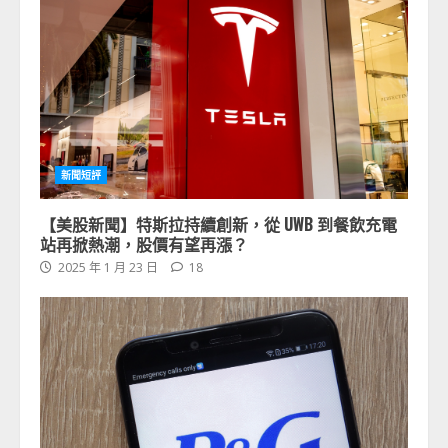
新聞短評
【美股新聞】特斯拉持續創新，從 UWB 到餐飲充電
站再掀熱潮，股價有望再漲？
2025 年 1 月 23 日
18