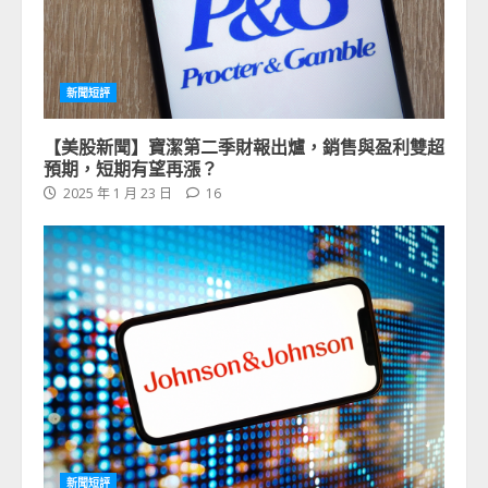
新聞短評
【美股新聞】寶潔第二季財報出爐，銷售與盈利雙超
預期，短期有望再漲？
2025 年 1 月 23 日
16
新聞短評