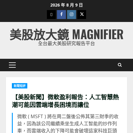
Skip
2026 年 8 月 9 日
to
下
Facebook
Instagram
Twitter
content
載
美股放大鏡 MAGNIFIER
美
股
全台最大美股研究報告平台
K
線
Primary
Menu
新聞短評
【美股新聞】微軟盈利報告：人工智慧熱
潮可能因雲端增長困境而讓位
微軟 ( MSFT ) 將在周二盤後公佈其第三財季的收
益，因為該公司繼續乘坐生成人工智能的炒作列
車，而雲端收入的下降可能會破壞這家科技巨頭