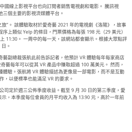
，因為中國線上影視平台也向訂閱者銷售電視劇和電影。 騰訊視
他三個主要的影視流媒體平台。
 之旅”。 該體驗取材於愛奇藝 2021 年的電視劇《洛陽》，故事
類似 Yelp 的條目，門票價格為每張 198 元（29 美元）
 到晚上 11:30。 一周中的每一天，該網站都會顯示。根據大眾點評
 日。
室的愛奇藝副總裁張航此前告訴記者，他預計 VR 體驗每年每家商店
奇藝每年可以從其 VR 產品中賺取超過 100 萬美元。 然而，
體驗。張航將 VR 體驗描述為更像是一部電影，而不是互動
，以便標準也能滿足 VR 的要求。
司定於週三公佈季度收益。截至 9 月 30 日的第三季度，愛
司表示，本季度每位會員的月平均收入為 13.90 元，高於一年前