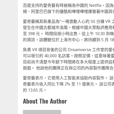
百度支持的愛奇藝有時被稱為中國的 Netflix
頻、阿里巴巴旗下的優酷和嗶哩嗶哩運營著中國其
愛奇藝稱其新產品為“一場激動人心的 50 分鐘 VR
發生在中國古都城市洛陽。根據中國大眾點評應用程序上
至 398 元。 時間段按小時出售，從上午 10:30
的資訊，該體驗位於上海市中心，將持續到 5 月 18
負責 VR 項目背後的公司 Dreamverse 工作
可以吸引約 40,000 名訪客。按照定價，這意味著愛
目前尚不清楚今年餘下時間將在多大程度上提供這種
遊戲。 他說他的團隊正在與公司的內容製作團隊合作
愛奇藝表示，它使用人工智能來協助內容製作。 該公
奇藝表示收入同比下降 2% 至 11 億美元。 該公
的 13.65 元。
About The Author