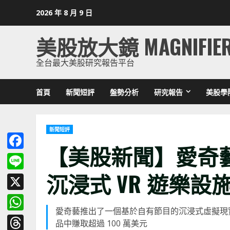
Skip
2026 年 8 月 9 日
to
content
美股放大鏡 MAGNIFIE
全台最大美股研究報告平台
首頁
新聞短評
盤勢分析
研究報告
美股學
新聞短評
【美股新聞】愛奇
Facebook
沉浸式 VR 遊樂設施 (2
Line
X
愛奇藝推出了一個基於自有節目的沉浸式虛擬現實
WhatsApp
品中賺取超過 100 萬美元