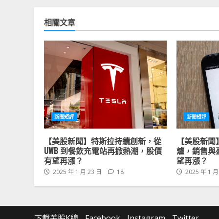
相關文章
新聞短評
新聞短評
【美股新聞】特斯拉持續創新，從
【美股新聞
UWB 到餐飲充電站再掀熱潮，股價
爐，銷售與
有望再漲？
望再漲？
2025 年 1 月 23 日
18
2025 年 1 月
下載美股K線
Facebook
Instagram
Twitter