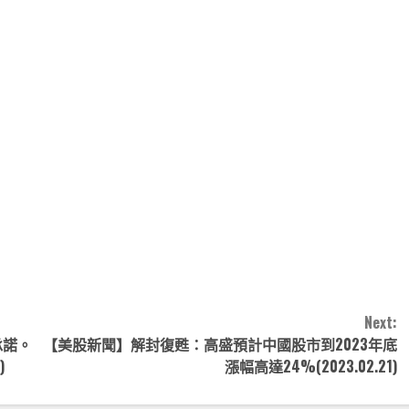
note
py
分
nk
享
Next:
多承諾。
【美股新聞】解封復甦：高盛預計中國股市到2023年底
)
漲幅高達24%(2023.02.21)