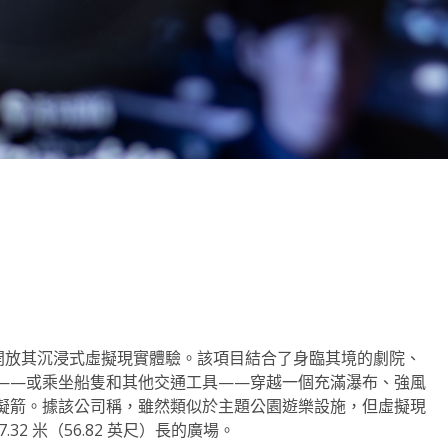
note
py
分
nk
享
海開放其沉浸式虛擬現實體驗。該項目結合了身臨其境的劇院、
——或乘坐船隻和其他交通工具——穿越一個充滿瀑布、強風
虛擬箭。據該公司稱，雖然類似於主題公園遊樂設施，但虛擬現
.32 米（56.82 英尺）長的廣場。