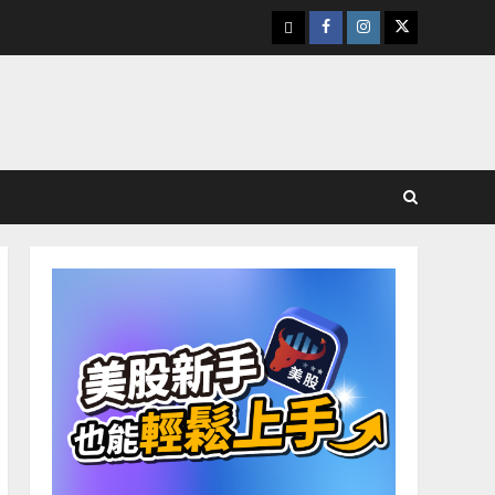
下
Facebook
Instagram
Twitter
載
美
股
K
線