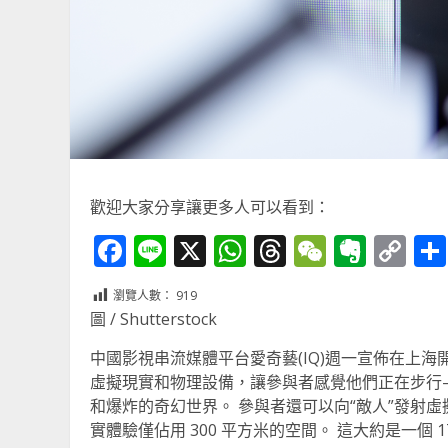
歡迎大家分享讓更多人可以看到：
Facebook
Line
X
WhatsApp
Threads
WeChat
Ever
Co
Li
瀏覽人數：
919
圖 / Shutterstock
中國影視串流媒體平台愛奇藝(IQ)週一宣佈在上
虛擬現實和物理設備，讓參與者感覺他們正在步行
和爆炸的奇幻世界。 參與者還可以向“敵人”發射
實體驗僅佔用 300 平方米的空間。 這大約是一個 17