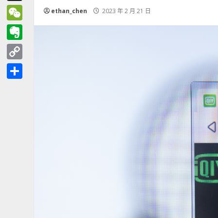
Threads
ethan_chen
2023 年 2 月 21 日
WeChat
Evernote
Copy
Link
分
享