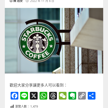
陳 冠安
2022 年 11 月 8 日
歡迎大家分享讓更多人可以看到：
Facebook
Line
X
WhatsApp
Threads
WeChat
Evernot
Copy
分
Link
享
瀏覽人數：
1,479