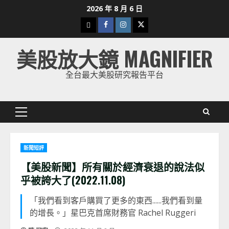
Skip
2026 年 8 月 6 日
to
下
Facebook
Instagram
Twitter
content
載
美股放大鏡 MAGNIFIER
美
股
全台最大美股研究報告平台
K
線
Primary
Menu
新聞短評
【美股新聞】所有關於經濟衰退的說法似
乎被誇大了(2022.11.08)
「我們看到客戶購買了更多的東西......我們看到量
的增長。」星巴克首席財務官 Rachel Ruggeri