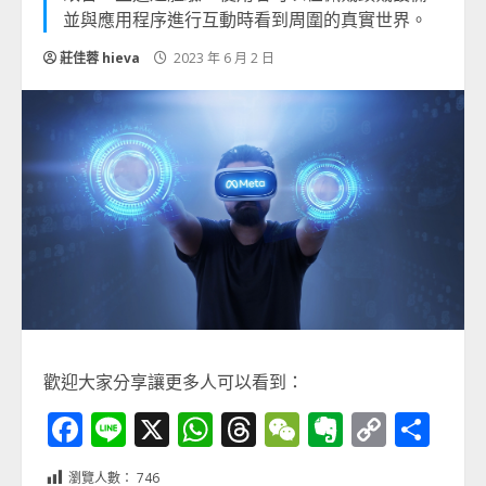
並與應用程序進行互動時看到周圍的真實世界。
莊佳蓉 hieva
2023 年 6 月 2 日
歡迎大家分享讓更多人可以看到：
Facebook
Line
X
WhatsApp
Threads
WeChat
Evernot
Copy
分
Link
享
瀏覽人數：
746