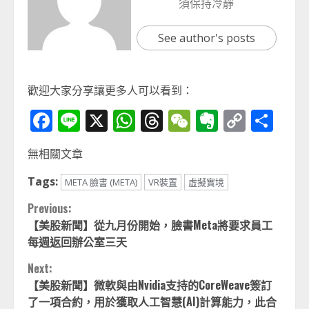
須保持冷靜
See author's posts
歡迎大家分享讓更多人可以看到：
Facebook
Line
X
WhatsApp
Threads
WeChat
Evernot
Copy
分
Link
享
無相關文章
Tags:
META 臉書 (META)
VR裝置
虛擬實境
Continue
Previous:
【美股新聞】從九月份開始，臉書Meta將要求員工
Reading
每週返回辦公室三天
Next:
【美股新聞】微軟與由Nvidia支持的CoreWeave簽訂
了一項合約，用於獲取人工智慧(AI)計算能力，此合