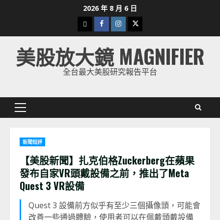
Skip
2026 年 8 月 6 日
to
下
Facebook
Instagram
Twitter
content
載
美股放大鏡 MAGNIFIER
美
股
全台最大美股研究報告平台
K
線
Primary
Menu
新聞短評
【美股新聞】扎克伯格Zuckerberg在蘋果
發布自家VR頭戴設備之前，推出了Meta
Quest 3 VR設備
Quest 3 設備前方似乎有至少三個攝像頭，可能會
改善一些通過體驗，使用者可以在佩戴頭戴設備