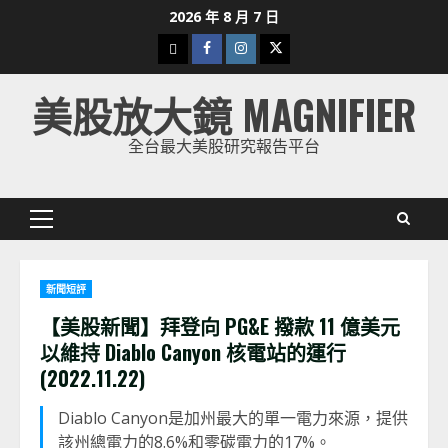
Skip
2026 年 8 月 7 日
to
下
Facebook
Instagram
Twitter
content
載
美股放大鏡 MAGNIFIER
美
股
全台最大美股研究報告平台
K
線
Primary
Menu
新聞短評
【美股新聞】拜登向 PG&E 撥款 11 億美元
以維持 Diablo Canyon 核電站的運行
(2022.11.22)
Diablo Canyon是加州最大的單一電力來源，提供
該州總電力的8.6%和零碳電力的17%。