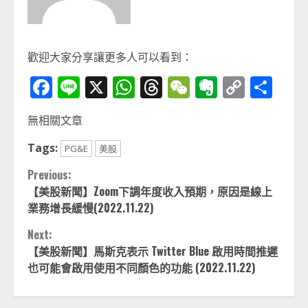
歡迎大家分享讓更多人可以看到：
Facebook
Line
X
WhatsApp
Threads
WeChat
Evernot
Copy
分
Link
享
無相關文章
Tags:
PG&E
美股
Continue
Previous:
【美股新聞】Zoom下調年度收入預期，原因是線上
Reading
業務增長緩慢(2022.11.22)
Next:
【美股新聞】馬斯克表示 Twitter Blue 啟用時間推遲
也可能會啟用使用不同顏色的功能 (2022.11.22)