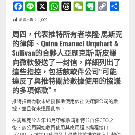
Facebook
Line
X
WhatsApp
Threads
WeChat
Evernot
Copy
分
Link
享
瀏覽人數：
1,009
周四，代表推特所有者埃隆·馬斯克
的律師、Quinn Emanuel Urquhart &
Sullivan的合夥人亞歷克斯·斯皮羅
向微軟發送了一封信，詳細列出了
這些指控，包括該軟件公司“可能
違反了與推特關於數據使用的協議
的多項條款”。
推特指責微軟未經授權地使用該社交媒體公司的數
據，並且從未透露此事。
在馬斯克於去年10月帶領收購推特並自任CEO之
後，該公司開始收費使用其應用程序編程接口
（API），該接口使開發人員能夠將推文嵌入其軟件