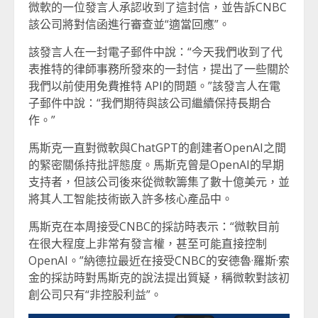
微軟的一位發言人承認收到了這封信，並告訴CNBC
該公司將對信函進行審查並“適當回應”。
該發言人在一封電子郵件中說：“今天我們收到了代
表推特的律師事務所發來的一封信，提出了一些關於
我們以前使用免費推特 API的問題。”該發言人在電
子郵件中說：“我們期待與該公司繼續保持長期合
作。”
馬斯克一直對微軟與ChatGPT的創建者OpenAI之間
的緊密關係持批評態度。馬斯克曾是OpenAI的早期
支持者，但該公司後來從微軟籌集了數十億美元，並
將其人工智能技術嵌入許多核心產品中。
馬斯克在本周接受CNBC的採訪時表示：“微軟目前
在很大程度上非常有發言權，甚至可能直接控制
OpenAI。”納德拉最近在接受CNBC的安德魯·羅斯·索
金的採訪時對馬斯克的說法提出質疑，稱微軟對該初
創公司只有“非控股利益”。