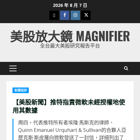
Skip
2026 年 8 月 7 日
to
下
Facebook
Instagram
Twitter
content
載
美股放大鏡 MAGNIFIER
美
股
全台最大美股研究報告平台
K
線
Primary
Menu
新聞短評
【美股新聞】推特指責微軟未經授權地使
用其數據
周四，代表推特所有者埃隆·馬斯克的律師、
Quinn Emanuel Urquhart & Sullivan的合夥人亞
歷克斯·斯皮羅向微軟發送了一封信，詳細列出了