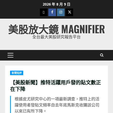
Skip
2026 年 8 月 9 日
to
下
Facebook
Instagram
Twitter
content
載
美股放大鏡 MAGNIFIER
美
股
全台最大美股研究報告平台
K
線
Primary
Menu
新聞短評
【美股新聞】推特活躍用戶發的貼文數正
在下降
根據皮尤研究中心的一項最新調查，推特上的活
躍使用者發貼文頻率自去年底馬斯克收購該公司
以來已有所下降。