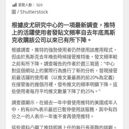
Link
享
瀏覽人數：
929
圖 / Shutterstock
根據皮尤研究中心的一項最新調查，推特
上的活躍使用者發貼文頻率自去年底馬斯
克收購該公司以來已有所下降。
根據調查，推特的強勢使用者仍然使用該應用程式，
但由於馬斯克去年晚些時候接管推特後，發文頻率較
之前有所下降。調查報告的作者於週三寫道：“中心
對這個網站上的實際行為進行了新的分析，發現接管
前最活躍的使用者（以推文量最高的前20%為定義）
在接管後的幾個月裡，發布推文的頻率明顯下降。這
些使用者每月平均推文數量下降了約25%。”
調查還顯示，在過去一年中曾使用推特的美國成年人
中，約有60%表示最近已暫停使用該服務，其中有四
分之一的人表示一年後不會再使用推特。
這些資料凸顯了推特即將上任的執行長面臨的挑戰。