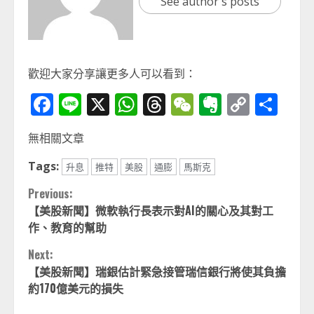
See author's posts
歡迎大家分享讓更多人可以看到：
Facebook
Line
X
WhatsApp
Threads
WeChat
Evernot
Copy
分
Link
享
無相關文章
Tags:
升息
推特
美股
通膨
馬斯克
Continue
Previous:
【美股新聞】微軟執行長表示對AI的關心及其對工
Reading
作、教育的幫助
Next:
【美股新聞】瑞銀估計緊急接管瑞信銀行將使其負擔
約170億美元的損失