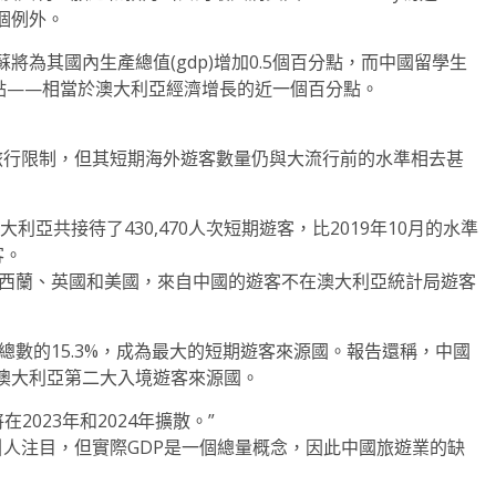
個例外。
為其國內生產總值(gdp)增加0.5個百分點，而中國留學生
百分點——相當於澳大利亞經濟增長的近一個百分點。
旅行限制，但其短期海外遊客數量仍與大流行前的水準相去甚
利亞共接待了430,470人次短期遊客，比2019年10月的水準
客。
紐西蘭、英國和美國，來自中國的遊客不在澳大利亞統計局遊客
總數的15.3%，成為最大的短期遊客來源國。報告還稱，中國
澳大利亞第二大入境遊客來源國。
在2023年和2024年擴散。”
引人注目，但實際GDP是一個總量概念，因此中國旅遊業的缺