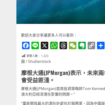
歡迎大家分享讓更多人可以看到：
Facebook
Line
X
WhatsApp
Threads
WeChat
Ever
Co
Li
瀏覽人數：
1,323
圖 / Shutterstock
摩根大通(JPMorgan)表示，
會受益匪淺。
摩根大通(JPMorgan)首席投資策略師Tom Ke
澳大利亞經濟潛在影響的問題。”
“重新開放最大的潛在好處在於服務業，因為中國是澳