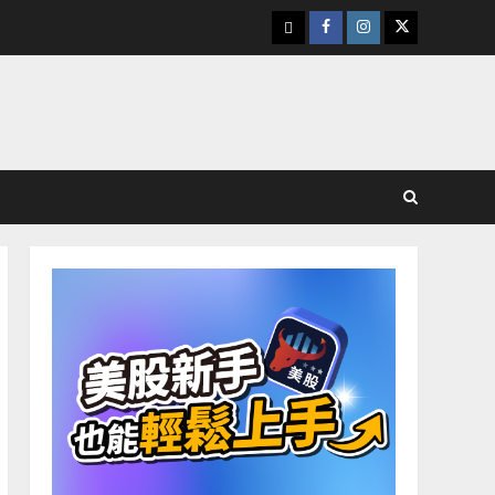
下
Facebook
Instagram
Twitter
載
美
股
K
線