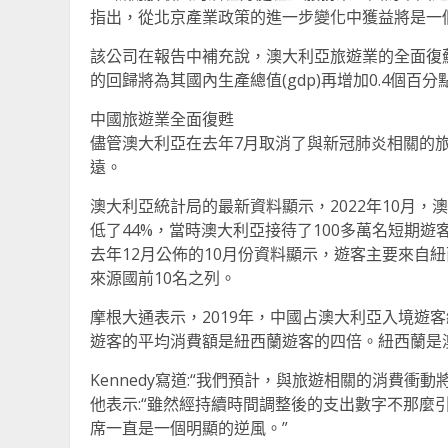
指出，從北京產業政策的進一步變化中獲益將是一
該公司在報告中補充說，澳大利亞旅遊業的全面復蘇將
的回歸將為其國內生產總值(gdp)再增加0.4個
中國旅遊業全面復甦
儘管澳大利亞在去年7月取消了與新冠肺炎相關的
遠。
澳大利亞統計局的最新資料顯示，2022年10月，澳大
低了44%，當時澳大利亞接待了100多萬名短期遊
去年12月公佈的10月份資料顯示，遊客主要來自
來源國前10名之列。
摩根大通表示，2019年，中國占澳大利亞入境遊客
遊客的平均消費額是紐西蘭遊客的四倍。紐西蘭是
Kennedy寫道:“我們預計，與旅遊相關的消費衝動將
他表示:“雖然經持續時間調整後的支出數字不那麼
席一直是一個明顯的逆風。”