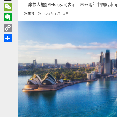
摩根大通(JPMorgan)表示，未來兩年中國
Threads
陳 禎
2023 年 1 月 10 日
WeChat
Evernote
Copy
Link
分
享