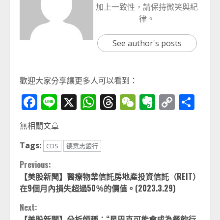
加上一致性，請保持微笑與紀
律。
See author's posts
歡迎大家分享讓更多人可以看到：
Facebook
Line
X
WhatsApp
Threads
WeChat
Evernot
Copy
分
Link
享
無相關文章
Tags:
CDS
德意志銀行
Continue
Previous:
【美股新聞】醫療物業信託房地產投資信託（REIT）
Reading
在9個月內損失超過50％的價值。(2023.3.29)
Next:
【美股新聞】分析師稱：“星巴克可能會成為餐飲行