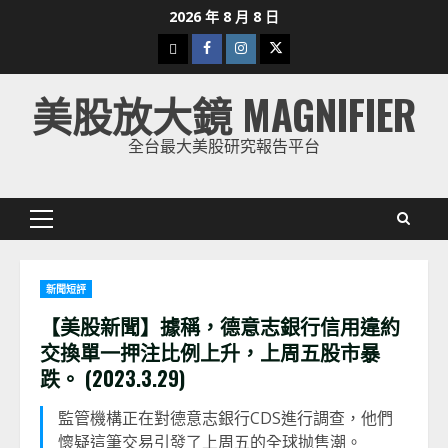
Skip
2026 年 8 月 8 日
to
下
Facebook
Instagram
Twitter
content
載
美股放大鏡 MAGNIFIER
美
股
全台最大美股研究報告平台
K
線
Primary
Menu
新聞短評
【美股新聞】據稱，德意志銀行信用違約
交換單一押注比例上升，上周五股市暴
跌。 (2023.3.29)
監管機構正在對德意志銀行CDS進行調查，他們
懷疑這筆交易引發了上周五的全球抛售潮。