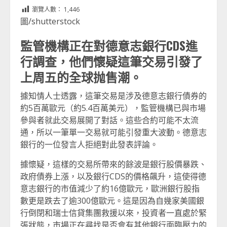
Link
享
瀏覽人數：
1,446
圖/shutterstock
監管機構正在對德意志銀行CDS進
行調查，他們懷疑這筆交易引發了
上周五的全球抛售潮。
據知情人士透露，這筆交易是涉及德意志銀行債券的
約5百萬歐元（約5.4百萬美元），監管機構已與市場
參與者就此交易展開了對話。這些合約可能不太流
通，所以一筆單一交易就可能引發重大波動。德意志
銀行的一位發言人拒絕對此發表評論。
據懷疑，這樣的交易所帶來的餘波是銀行股價暴跌、
政府債券上漲，以及銀行CDS的價格飆升，這使得德
意志銀行的市值減少了約16億歐元，歐洲銀行股指
數更是跌去了逾300億歐元。這是因為自幾家美國銀
行倒閉和瑞士信貸集團救援以來，投資者一直處於緊
張狀態，市場正在尋找是否會有其他銀行面臨壓力的