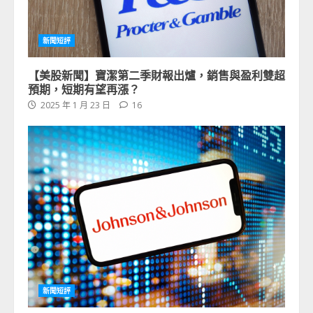
新聞短評
【美股新聞】寶潔第二季財報出爐，銷售與盈利雙超
預期，短期有望再漲？
2025 年 1 月 23 日
16
新聞短評