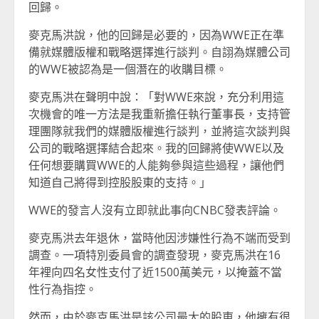
回歸。
麥克馬洪說，他的回歸是必要的，因為WWE正在準
備就媒體版權和戰略選擇進行談判。自詡為媒體公司
的WWE被認為是一個潛在的收購目標。
麥克馬洪在聲明中說：「對WWE來說，充分利用這
次機會的唯一方法是我重新擔任執行董事長，支持管
理團隊就我們的媒體版權進行談判，並將這次談判與
公司的戰略選擇結合起來。我的回歸將使WWE以及
任何想要購買WWE的人能夠參與這些過程，讓他們
知道自己將得到控股股東的支持。」
WWE的發言人沒有立即就此事向CNBC發表評論。
麥克馬洪去年退休，當時他因涉嫌性行為不端而受到
調查。一項特別委員會的調查發現，麥克馬洪在16
年裡向四名女性支付了近1500萬美元，以掩蓋不當
性行為指控。
然而，由於麥克馬洪是該公司最大的股東，他擁有很