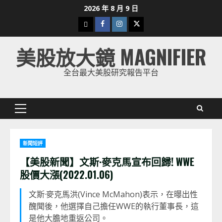
Skip
2026 年 8 月 9 日
to
下
Facebook
Instagram
Twitter
content
載
美股放大鏡 MAGNIFIER
美
股
全台最大美股研究報告平台
K
線
Primary
Menu
新聞短評
【美股新聞】文斯·麥克馬宣布回歸! WWE
股價大漲(2022.01.06)
文斯·麥克馬洪(Vince McMahon)表示，在曝出性
醜聞後，他選擇自己擔任WWE的執行董事長，這
是他大膽地重返公司。