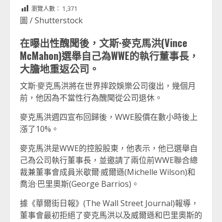
Link
享
瀏覽人數：
1,371
圖 / Shutterstock
在曝出性醜聞後，文斯·麥克馬洪(Vince
McMahon)選舉自己為WWE的執行董事長，
大膽地重返公司。
文斯·麥克馬洪將在世界摔跤娛樂公司復出，幾個月
前，他因為不當性行為醜聞從公司退休。
麥克馬洪週四宣布回歸後，WWE股價在數小時後上
漲了10%。
麥克馬洪是WWE的控股股東，他表示，他已選舉自
己為公司執行董事長，並邀請了兩位前WWE聯合總
裁兼董事會成員米歇爾·威爾遜(Michelle Wilson)和
喬治·巴里奧斯(George Barrios)。
據《華爾街日報》(The Wall Street Journal)報導，
董事會最初拒絕了麥克馬洪以及威爾遜和巴里奧斯的