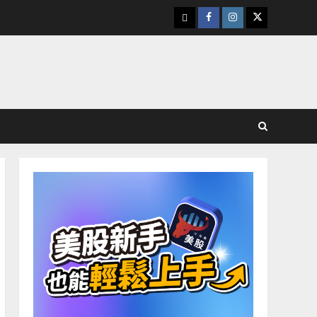
下
Facebook
Instagram
Twitter
載
美
股
K
線