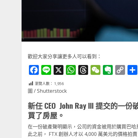
歡迎大家分享讓更多人可以看到：
Facebook
Line
X
WhatsApp
Threads
WeChat
Ever
Co
Li
瀏覽人數：
1,956
圖 / Shutterstock
新任 CEO John Ray III 提
買了房屋。
在一份破產聲明顯示，公司的資金被用於購買巴哈馬
此之前， FTX 創辦人才以 4,000 萬美元的價格