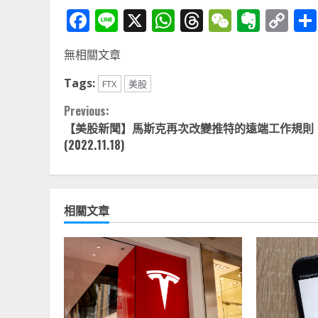
Facebook
Line
X
WhatsApp
Threads
WeChat
Ever
Co
Li
無相關文章
Tags:
FTX
美股
Continue
Previous:
【美股新聞】馬斯克再次改變推特的遠端工作規則
Reading
(2022.11.18)
相關文章