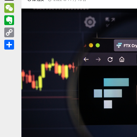
Threads
WeChat
Evernote
Copy
Link
分
享