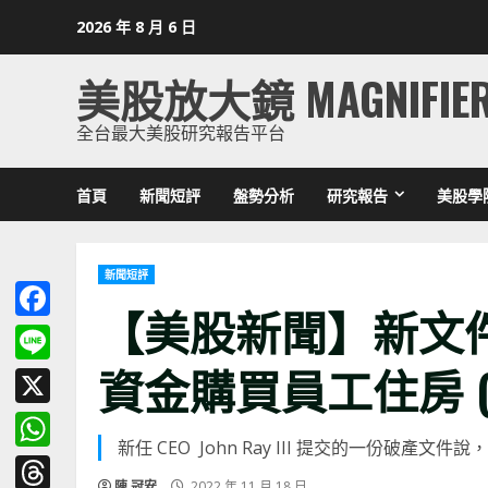
Skip
2026 年 8 月 6 日
to
content
美股放大鏡 MAGNIFIE
全台最大美股研究報告平台
首頁
新聞短評
盤勢分析
研究報告
美股學
新聞短評
【美股新聞】新文件
Facebook
資金購買員工住房 (202
Line
X
新任 CEO John Ray III 提交的一份破產文
WhatsApp
陳 冠安
2022 年 11 月 18 日