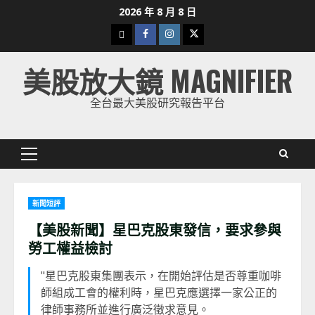
Skip
2026 年 8 月 8 日
to
下
Facebook
Instagram
Twitter
content
載
美股放大鏡 MAGNIFIER
美
股
全台最大美股研究報告平台
K
線
Primary
Menu
新聞短評
【美股新聞】星巴克股東發信，要求參與
勞工權益檢討
"星巴克股東集團表示，在開始評估是否尊重咖啡
師組成工會的權利時，星巴克應選擇一家公正的
律師事務所並進行廣泛徵求意見。