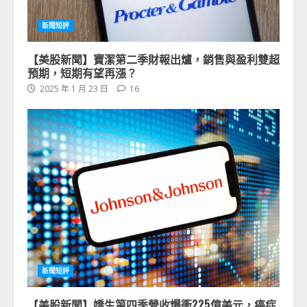
新聞短評
【美股新聞】寶潔第二季財報出爐，銷售與盈利雙超
預期，短期有望再漲？
2025 年 1 月 23 日
16
新聞短評
【美股新聞】嬌生第四季營收爆衝225億美元，癌症