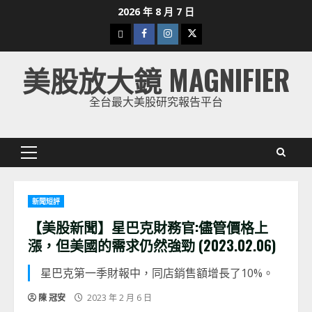
Skip
2026 年 8 月 7 日
to
下
Facebook
Instagram
Twitter
content
載
美股放大鏡 MAGNIFIER
美
股
全台最大美股研究報告平台
K
線
Primary
Menu
新聞短評
【美股新聞】星巴克財務官:儘管價格上
漲，但美國的需求仍然強勁 (2023.02.06)
星巴克第一季財報中，同店銷售額增長了10%。
陳 冠安
2023 年 2 月 6 日