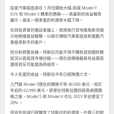
這家汽車製造商在 1 月份開始大幅 削減 Model Y
SUV 和 Model 3 轎車的價格——其最新的收益報告
顯示，過去一個季度的利潤率大幅下降。
在與投資者的電話會議上，首席執行官埃隆馬斯克暗
示他將推進該戰略，以吸引傳統汽車製造商和電動汽
車競爭對手的客戶。
但分析師警告稱，特斯拉可能不得不犧牲其短期財務
狀況以提高其市場份額——現在說價格戰是有益還是
適得其反可能還為時過早。
令人失望的收益，特斯拉今年已經降價六次。
入門級 Model 3現在的價格不到 40,000 美元，低於
年初的 62,990 美元。即使在特斯拉週四提高美國價
格之後，Model S 和 Model X 也比 2023 年初便宜了
20% 。
但這些削減已經蠶食了特斯拉的利潤率。在周三的財