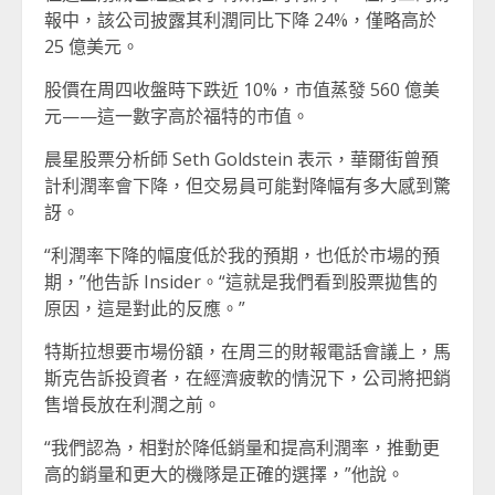
報中，該公司披露其利潤同比下降 24%，僅略高於
25 億美元。
股價在周四收盤時下跌近 10%，市值蒸發 560 億美
元——這一數字高於福特的市值。
晨星股票分析師 Seth Goldstein 表示，華爾街曾預
計利潤率會下降，但交易員可能對降幅有多大感到驚
訝。
“利潤率下降的幅度低於我的預期，也低於市場的預
期，”他告訴 Insider。“這就是我們看到股票拋售的
原因，這是對此的反應。”
特斯拉想要市場份額，在周三的財報電話會議上，馬
斯克告訴投資者，在經濟疲軟的情況下，公司將把銷
售增長放在利潤之前。
“我們認為，相對於降低銷量和提高利潤率，推動更
高的銷量和更大的機隊是正確的選擇，”他說。