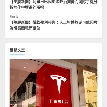
【美股新聞】阿里巴巴因地緣政治擔憂而消除了從分
Reading
拆炒作中獲得的漲幅
Next:
【美股新聞】微軟盈利報告：人工智慧熱潮可能因雲
端增長困境而讓位
相關文章