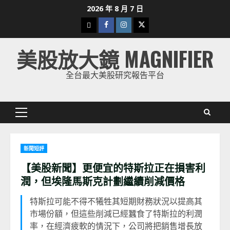
Skip
2026 年 8 月 7 日
to
下
Facebook
Instagram
Twitter
content
載
美股放大鏡 MAGNIFIER
美
股
全台最大美股研究報告平台
K
線
Primary
Menu
新聞短評
【美股新聞】更便宜的特斯拉正在損害利
潤，但埃隆馬斯克計劃繼續削減價格
特斯拉可能不得不犧牲其短期財務狀況以提高其
市場份額，但這些削減已經蠶食了特斯拉的利潤
率，在經濟疲軟的情況下，公司將把銷售增長放