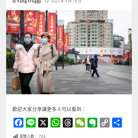
Yang Froggy
2023 年 4 月 18 日
歡迎大家分享讓更多人可以看到：
Facebook
Line
X
WhatsApp
Threads
WeChat
Evernot
Copy
分
Link
享
瀏覽人數：
724