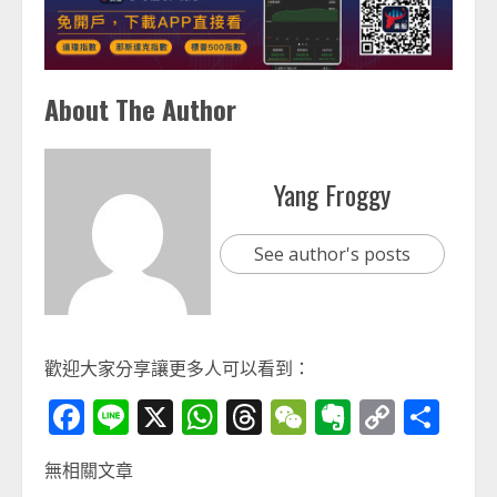
About The Author
Yang Froggy
See author's posts
歡迎大家分享讓更多人可以看到：
Facebook
Line
X
WhatsApp
Threads
WeChat
Evernot
Copy
分
Link
享
無相關文章