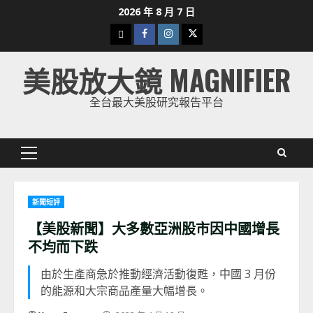
Skip
2026 年 8 月 7 日
to
下
Facebook
Instagram
Twitter
content
載
美股放大鏡 MAGNIFIER
美
股
全台最大美股研究報告平台
K
線
Primary
Menu
新聞短評
【美股新聞】大多數亞洲股市因中國增長
不均而下跌
由於生產商急於推動經濟活動復甦，中國 3 月份
的能源和大宗商品產量大幅增長。