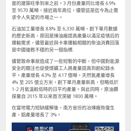
度的建築旺季到來之前。3 月份產量同比增長 6.9%
至 9570 萬噸，接近兩年高位，儘管這是迄今為止需
求令人失望的市場之一。
石油加工量增長 8.8% 至 6,330 萬噸，創下單月數據
的歷史新高，原因是煉油廠提高產量以滿足疫情后的
運輸需求，儘管最近與卡車運輸相關的柴油消費回落
是中國復甦不穩的另一個指標.
儘管致命事故造成了一些短暫的中斷，但中國對能源
安全的關注也促使煤礦工人將產量提高到創紀錄水
平。產量增長 4.3% 至 4.17 億噸。天然氣產量增長
4% 至 205 億立方米，創下單月產量新高，但略低於
1-2 月氣溫較低時的日平均產量。與此同時，原油鑽
探量自 2015 年以來首次突破 1800 萬噸。
在當地電力短缺緩解後，南方省份的冶煉廠恢復生
產，鋁產量增長了 3%。