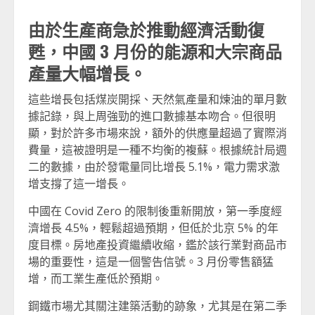
由於生產商急於推動經濟活動復
甦，中國 3 月份的能源和大宗商品
產量大幅增長。
這些增長包括煤炭開採、天然氣產量和煉油的單月數
據記錄，與上周強勁的進口數據基本吻合。但很明
顯，對於許多市場來說，額外的供應量超過了實際消
費量，這被證明是一種不均衡的複蘇。根據統計局週
二的數據，由於發電量同比增長 5.1%，電力需求激
增支撐了這一增長。
中國在 Covid Zero 的限制後重新開放，第一季度經
濟增長 4.5%，輕鬆超過預期，但低於北京 5% 的年
度目標。房地產投資繼續收縮，鑑於該行業對商品市
場的重要性，這是一個警告信號。3 月份零售額猛
增，而工業生產低於預期。
鋼鐵市場尤其關注建築活動的跡象，尤其是在第二季