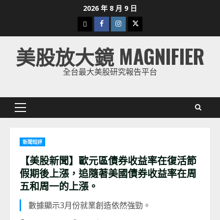
Skip
2026 年 8 月 9 日
to
下
Facebook
Instagram
Twitter
content
載
美股放大鏡 MAGNIFIER
美
股
全台最大美股研究報告平台
K
線
Primary
Menu
新聞短評
【美股新聞】歐元區債券收益率在復活節
假期後上漲，追隨著美國債券收益率在周
五和周一的上漲。
數據顯示3月份就業創造依然強勁。