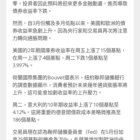
零，投資者因此預料將迎來更多金融動盪，進而導致
債券收益率下跌。
然而，自3月份觸及多月低點以來，美國和歐洲的債
券收益率急劇上升，因為央行家和交易員再次將注意
力轉向通脹問題。
美國的2年期國庫券收益率在周五上漲了15個基點，
在周一上漲了4個基點，周二下跌1個基點至
3.997%。
荷蘭國際集團的Bouvet還表示，紐約聯邦儲備銀行
的調查數據顯示，消費者預計未來幾年通貨膨脹率將
上升，這可能會加劇收益率的上升壓力。
周二，意大利的10年期收益率上漲了10個基點至
4.12%。這將重要的德意間借款成本差略微推高至
186個基點。
交易員現在認為聯邦儲備委員會（Fed）在5月份加
息25個基點的機會為70％，此舉將增加對歐洲中央