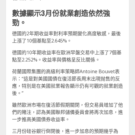
數據顯示3月份就業創造依然強
勁。
德國的2年期收益率對利率預期變化高度敏感，最後
上漲了10個基點至2.645%。
德國的10年期收益率在歐洲早盤交易中上漲了7個基
點至2.252%。收益率與價格呈反比關係。
荷蘭國際集團的高級利率策略師Antoine Bouvet表
示：“這是對美國國債在復活節長周末出現抛售的反
應，特別是在美國就業報告顯示仍有可觀的就業創造
後。”
雖然歐洲市場在復活節假期關閉，但交易員增加了他
們的賭注，認為美國聯邦儲備委員會將再次加息，進
一步推高美國債券收益率。
三月份硅谷銀行倒閉後，進一步加息的預期幾乎為