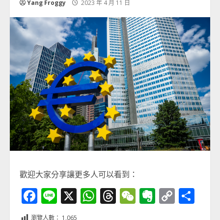
Yang Froggy
2023 年 4 月 11 日
歡迎大家分享讓更多人可以看到：
Facebook
Line
X
WhatsApp
Threads
WeChat
Evernot
Copy
分
Link
享
瀏覽人數：
1,065