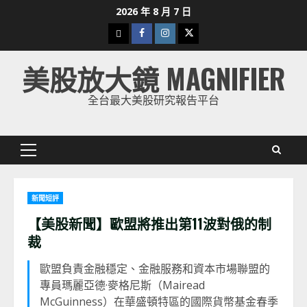
Skip
2026 年 8 月 7 日
to
下
Facebook
Instagram
Twitter
content
載
美股放大鏡 MAGNIFIER
美
股
全台最大美股研究報告平台
K
線
Primary
Menu
新聞短評
【美股新聞】歐盟將推出第11波對俄的制
裁
歐盟負責金融穩定、金融服務和資本市場聯盟的
專員瑪麗亞德·麥格尼斯（Mairead
McGuinness）在華盛頓特區的國際貨幣基金春季