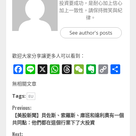
投資要成功，是耐心加上信心
加上一致性，請保持微笑與紀
律。
See author's posts
歡迎大家分享讓更多人可以看到：
Facebook
Line
X
WhatsApp
Threads
WeChat
Evernot
Copy
分
Link
享
無相關文章
Tags:
EU
Continue
Previous:
【美股新聞】貝佐斯、索羅斯、庫班和達利奧有一個
Reading
共同點：他們都在這個行業下了大投資
Next: