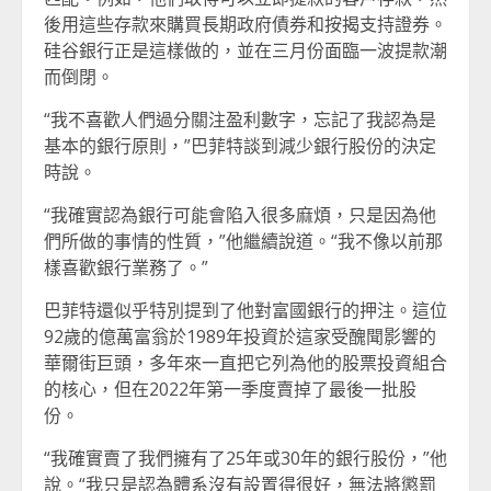
後用這些存款來購買長期政府債券和按揭支持證券。
硅谷銀行正是這樣做的，並在三月份面臨一波提款潮
而倒閉。
“我不喜歡人們過分關注盈利數字，忘記了我認為是
基本的銀行原則，”巴菲特談到減少銀行股份的決定
時說。
“我確實認為銀行可能會陷入很多麻煩，只是因為他
們所做的事情的性質，”他繼續說道。“我不像以前那
樣喜歡銀行業務了。”
巴菲特還似乎特別提到了他對富國銀行的押注。這位
92歲的億萬富翁於1989年投資於這家受醜聞影響的
華爾街巨頭，多年來一直把它列為他的股票投資組合
的核心，但在2022年第一季度賣掉了最後一批股
份。
“我確實賣了我們擁有了25年或30年的銀行股份，”他
說。“我只是認為體系沒有設置得很好，無法將懲罰