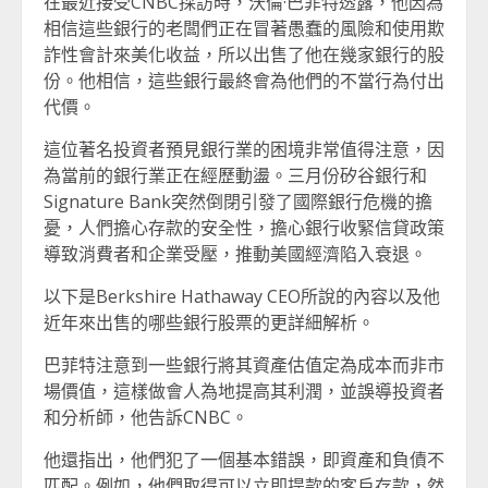
在最近接受CNBC採訪時，沃倫·巴菲特透露，他因為
相信這些銀行的老闆們正在冒著愚蠢的風險和使用欺
詐性會計來美化收益，所以出售了他在幾家銀行的股
份。他相信，這些銀行最終會為他們的不當行為付出
代價。
這位著名投資者預見銀行業的困境非常值得注意，因
為當前的銀行業正在經歷動盪。三月份矽谷銀行和
Signature Bank突然倒閉引發了國際銀行危機的擔
憂，人們擔心存款的安全性，擔心銀行收緊信貸政策
導致消費者和企業受壓，推動美國經濟陷入衰退。
以下是Berkshire Hathaway CEO所說的內容以及他
近年來出售的哪些銀行股票的更詳細解析。
巴菲特注意到一些銀行將其資產估值定為成本而非市
場價值，這樣做會人為地提高其利潤，並誤導投資者
和分析師，他告訴CNBC。
他還指出，他們犯了一個基本錯誤，即資產和負債不
匹配。例如，他們取得可以立即提款的客戶存款，然