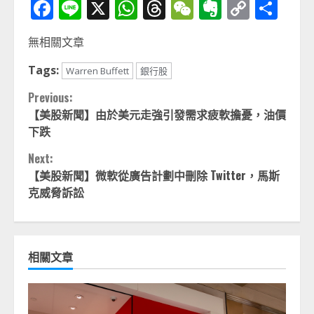
Facebook
Line
X
WhatsApp
Threads
WeChat
Evernot
Copy
分
Link
享
無相關文章
Tags:
Warren Buffett
銀行股
Continue
Previous:
【美股新聞】由於美元走強引發需求疲軟擔憂，油價
Reading
下跌
Next:
【美股新聞】微軟從廣告計劃中刪除 Twitter，馬斯
克威脅訴訟
相關文章