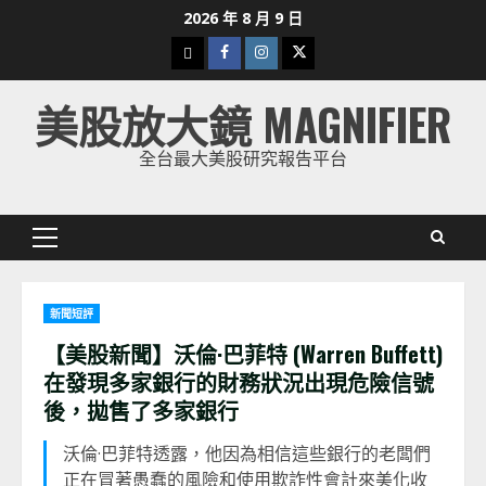
Skip
2026 年 8 月 9 日
to
下
Facebook
Instagram
Twitter
content
載
美股放大鏡 MAGNIFIER
美
股
全台最大美股研究報告平台
K
線
Primary
Menu
新聞短評
【美股新聞】沃倫·巴菲特 (Warren Buffett)
在發現多家銀行的財務狀況出現危險信號
後，拋售了多家銀行
沃倫·巴菲特透露，他因為相信這些銀行的老闆們
正在冒著愚蠢的風險和使用欺詐性會計來美化收