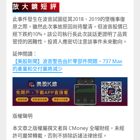
放大鏡短評
此事件發生在波音試圖從其2018、2019的墜機事復
原之際，雖然此次事故原因尚待釐清，但波音股價已
經下跌約10%。該公司執行長此次談話更證明了品質
管控的困難性，投資人應密切注意該事件未來動向。
延伸閱讀：
【美股新聞】波音警告由於零部件問題，737 Max
的產量和交付量將減少
版權聲明
本文章之版權屬撰文者與 CMoney 全曜財經，未經
許可嚴禁轉載，否則不排除訢諸法律途徑。