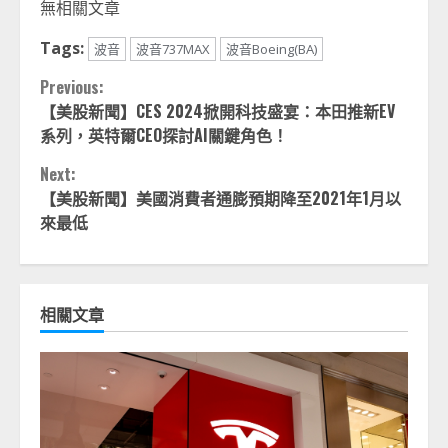
無相關文章
Tags:
波音
波音737MAX
波音Boeing(BA)
Continue
Previous:
【美股新聞】CES 2024掀開科技盛宴：本田推新EV
Reading
系列，英特爾CEO探討AI關鍵角色！
Next:
【美股新聞】美國消費者通膨預期降至2021年1月以
來最低
相關文章