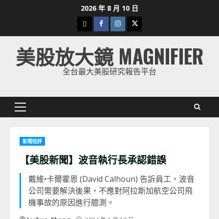
Skip
2026 年 8 月 10 日
to
下
Facebook
Instagram
Twitter
content
載
美股放大鏡 MAGNIFIER
美
股
全台最大美股研究報告平台
K
線
Primary
Menu
新聞短評
【美股新聞】波音執行長承認錯誤
戴維•卡爾霍恩 (David Calhoun) 告訴員工，波音
公司需要解決後果，不應對阿拉斯加航空公司飛
機事故的原因進行臆測。