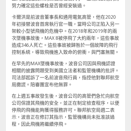
努力確定這些螺栓是否曾經安裝過。
卡爾洪是前波音董事長和通用電氣高管，他在2020
年初接替波音首席執行官一職，當時公司正陷入另一
架較小型號飛機的危機中。在2018年和2019年的兩
次墜機事故後，MAX 8被停飛了大約兩年，這些事故
造成346人死亡。這些事故被歸咎於一個故障的飛行
控制系統，導致飛機進入致命的俯衝，與門塞無關。
在早先的MAX墜機事故後，波音公司因與飛機認證
相關的披露問題受到美國立法者和監管機構的批評。
司法部起訴了一名前波音飛行員，指控他對聯邦航空
局撒謊。陪審團宣布他無罪。
在上週五事故發生後，波音公司的高管們急忙向航空
公司保證其飛機的安全，並正在制定檢查程序，以便
停飛的飛機能夠獲得服務許可。聯邦航空局週二表
示，波音正在修訂其指示，監管機構尚未批准該過
程，因此飛機將繼續停飛。