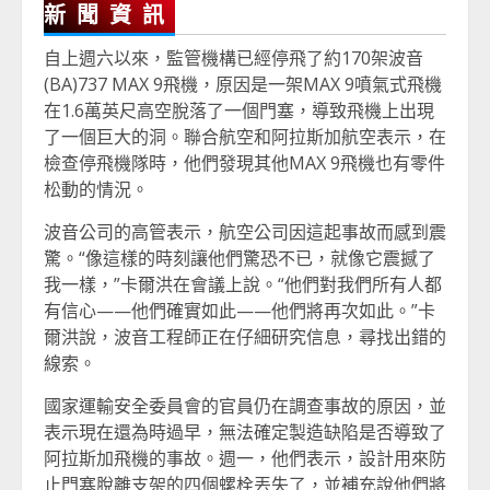
新聞資訊
自上週六以來，監管機構已經停飛了約170架波音
(BA)737 MAX 9飛機，原因是一架MAX 9噴氣式飛機
在1.6萬英尺高空脫落了一個門塞，導致飛機上出現
了一個巨大的洞。聯合航空和阿拉斯加航空表示，在
檢查停飛機隊時，他們發現其他MAX 9飛機也有零件
松動的情況。
波音公司的高管表示，航空公司因這起事故而感到震
驚。“像這樣的時刻讓他們驚恐不已，就像它震撼了
我一樣，”卡爾洪在會議上說。“他們對我們所有人都
有信心——他們確實如此——他們將再次如此。”卡
爾洪說，波音工程師正在仔細研究信息，尋找出錯的
線索。
國家運輸安全委員會的官員仍在調查事故的原因，並
表示現在還為時過早，無法確定製造缺陷是否導致了
阿拉斯加飛機的事故。週一，他們表示，設計用來防
止門塞脫離支架的四個螺栓丟失了，並補充說他們將