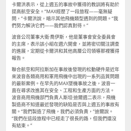
卡爾洪表示，從上週五的事故中獲得的教訓將有助於
提高航空安全。“MAX經歷了一段旅程——毫無疑
問，”卡爾洪說，暗示其他飛機類型遇到的問題。“我
們努力解決它們——我們認真對待。”
波音公司董事大衛·喬伊斯，他是董事會安全委員會
的主席，表示該小組在週六開會，並將密切關注調查
的進展，定期從卡爾洪和其他高層公司領導那裡獲得
報告。
聯合航空和阿拉斯加在事故後發現的松動硬件是近年
來波音各類商用和軍用飛機中出現的一系列品質問題
的最新案例。在早先的MAX墜機事故之後，波音一
直在尋求改進其在安全、工程和生產方面的方法。
波音商用飛機部門負責人斯坦·迪爾週二表示，飛機
製造商不知道最近發現的缺陷是否與上週五的事故有
關。“我們製造了飛機，我們必須負責，”迪爾說。
“我們在這段旅程中已經走了很長的路，但我們還沒
有結束。”