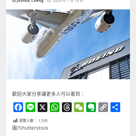
Joshua_Cheng
2024 年 1 月 10 日
歡迎大家分享讓更多人可以看到：
Facebook
Line
X
WhatsApp
Threads
WeChat
Evernot
Copy
分
Link
享
瀏覽人數：
1,595
圖/Shutterstock