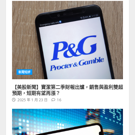
新聞短評
【美股新聞】寶潔第二季財報出爐，銷售與盈利雙超
預期，短期有望再漲？
2025 年 1 月 23 日
16