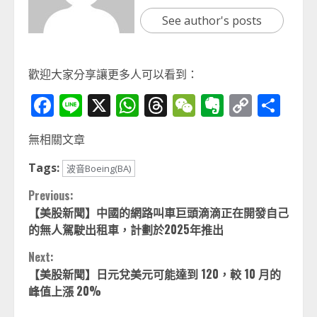
See author's posts
歡迎大家分享讓更多人可以看到：
Facebook
Line
X
WhatsApp
Threads
WeChat
Evernot
Copy
分
Link
享
無相關文章
Tags:
波音Boeing(BA)
Continue
Previous:
【美股新聞】中國的網路叫車巨頭滴滴正在開發自己
Reading
的無人駕駛出租車，計劃於2025年推出
Next:
【美股新聞】日元兌美元可能達到 120，較 10 月的
峰值上漲 20%