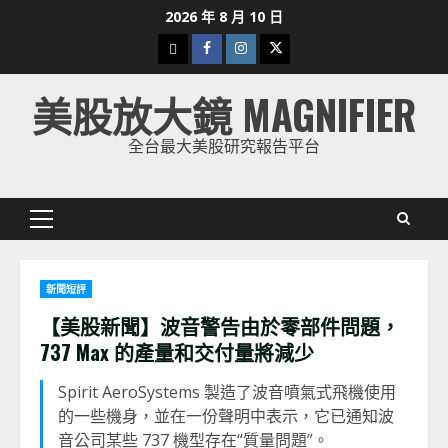
Skip
2026 年 8 月 10 日
to
下
Facebook
Instagram
Twitter
content
載
美股放大鏡 MAGNIFIER
美
股
全台最大美股研究報告平台
K
線
Primary
Menu
新聞短評
【美股新聞】波音警告由於零部件問題，
737 Max 的產量和交付量將減少
Spirit AeroSystems 製造了波音噴氣式飛機使用
的一些機身，並在一份聲明中表示，它已通知波
音公司某些 737 機型存在“質量問題”。