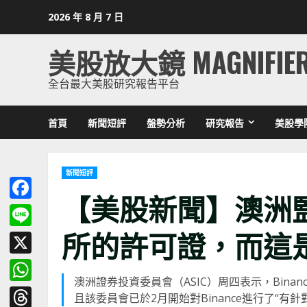
Skip
2026 年 8 月 7 日
to
content
美股放大鏡 MAGNIFIE
全台最大美股研究報告平台
首頁
新聞短評
盤勢分析
研究報告
美股學
新聞短評
【美股新聞】澳洲
Facebook
所的許可證，而這
Line
X
澳洲證券投資委員會（ASIC）周四表示，Bin
WhatsApp
且該委員會已於2月開始對Binance進行了“有針