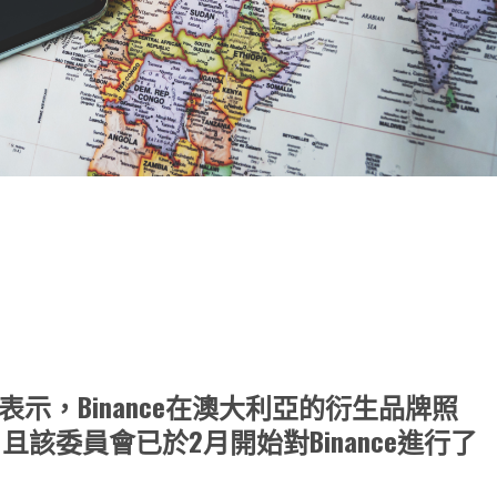
note
py
分
nk
享
表示，Binance在澳大利亞的衍生品牌照
該委員會已於2月開始對Binance進行了