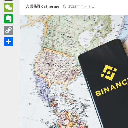
Threads
黃脩雅 Catherine
2023 年 4 月 7 日
WeChat
Evernote
Copy
Link
分
享