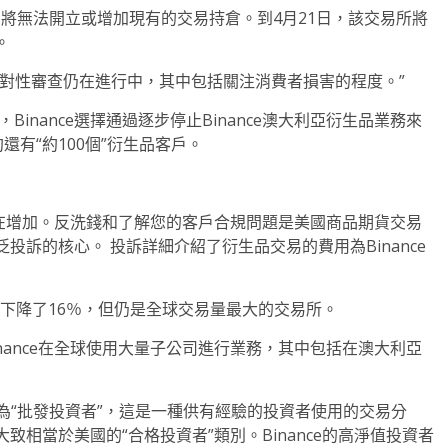
客戶將無法開立或增加現有的交易持倉。到4月21日，該交易所將
。
項的有針對性審查仍在進行中，其中包括關注消費者損害的程度。”
後，Binance選擇通過逐步停止Binance澳大利亞衍生品業務來
還有“約100個”衍生品客戶。
一直在增加。反洗錢和了解您的客戶合規問題是美國商品期貨交易
訴的核心。 投訴詳細介紹了衍生品交易的費用為Binance
份額已下降了16％，但仍是全球交易量最大的交易所。
nance在全球使用大量子公司進行業務，其中包括在澳大利亞
歸類為“批發投資者”，這是一種供有經驗的投資者使用的交易分
相當於美國的“合格投資者”類別。Binance的高淨值投資者