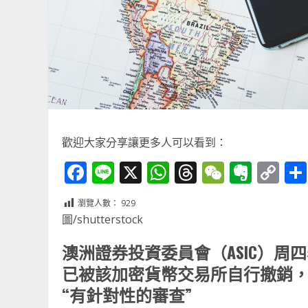
歡迎大家分享讓更多人可以看到：
Facebook
Line
X
WhatsApp
Threads
WeChat
Ever
Co
Li
瀏覽人數：
929
圖/shutterstock
澳洲證券投資委員會（ASIC）周四
已被該加密貨幣交易所自行撤銷，且
“有針對性的審查”