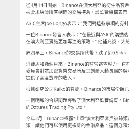
從4月14日開始，Binance在澳大利亞的衍生品
被要求結清所有剩餘的交易持倉，該監管機構表示
ASIC主席Joe Longo表示：“我們對這些事
一位Binance發言人表示：“在最近與ASIC的溝通
在澳大利亞實施更加專注的策略。” 他補充說，大約
周四早上，Binance的交易所代幣下跌了近0.5％。
近幾周和幾個月來，Binance的監管審查壓力
委員會對該加密貨幣交易所及其創始人趙長鵬的廣泛投
提供了高度豐厚的收入。
根據研究公司Kaiko的數據，Binance的市場
一個明顯的合規問題導致了澳大利亞監管調查。Bi
的Oztures Trading Pty Ltd。
今年2月，Binance透露“少量”澳大利亞客戶被
類，讓他們可以使用更複雜的金融產品。這個分類大致