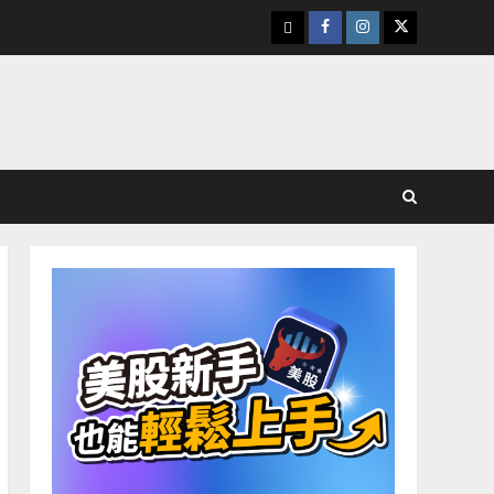
下
Facebook
Instagram
Twitter
載
美
股
K
線