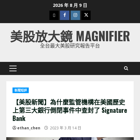
Skip
2026 年 8 月 9 日
to
下
Facebook
Instagram
Twitter
content
載
美股放大鏡 MAGNIFIER
美
股
全台最大美股研究報告平台
K
線
Primary
Menu
新聞短評
【美股新聞】為什麼監管機構在美國歷史
上第三大銀行倒閉事件中查封了 Signature
Bank
ethan_chen
2023 年 3 月 14 日