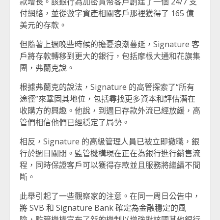
款增長。該銀行為加密貨幣客戶創建了一個 24/7 支
付網絡，並從數字資產相關客戶那裡獲得了 165 億
美元的存款。
但隨著上週晚些時候的擔憂浪潮蔓延，Signature 客
戶將存款轉移到更大的銀行，包括摩根大通和花旗集
團，弗蘭克說。
根據弗蘭克的說法，Signature 的高管探索了“所有
途徑”來鞏固其地位，包括尋找更多資本和評估潛在
收購方的興趣。他說，到週日存款外流已經放緩，高
管們相信他們已經穩定了局勢。
相反，Signature 的高級管理人員已被立即撤職，銀
行於週日關閉。監管機構現在正在為銀行進行銷售流
程，同時保證客戶可以獲得存款並且服務將繼續不間
斷。
此舉引起了一些觀察家的注意。在同一周日公告中，
將 SVB 和 Signature Bank 確定為金融穩定的風
險，監管機構宣布了新的機制以增強對該國其他銀行