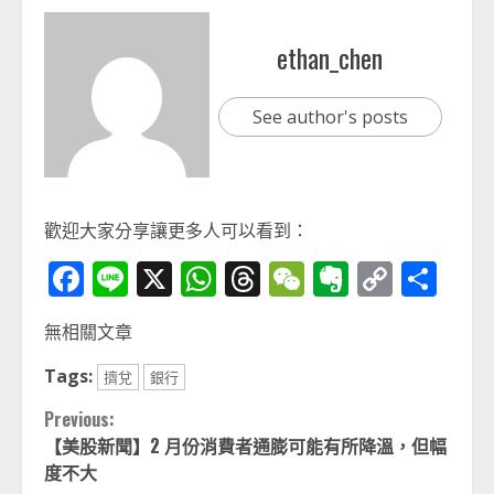
ethan_chen
See author's posts
歡迎大家分享讓更多人可以看到：
Facebook
Line
X
WhatsApp
Threads
WeChat
Evernot
Copy
分
Link
享
無相關文章
Tags:
擠兌
銀行
Continue
Previous:
【美股新聞】2 月份消費者通膨可能有所降溫，但幅
Reading
度不大