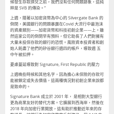
候發生存款擠兌之前，我們沒有任何問題跡象，這純
粹是 SVB 的傳染。”
上週，隨著以加密貨幣為中心的 Silvergate Bank 的
倒閉，美國銀行的問題暴露在Covid 大流行中最泡沫
的資產類別——加密貨幣和科技初創企業——上。雖
然這家公司的倒閉早有預料，但它助長了人們對擁有
大量未投保存款的銀行的恐慌。風險資本投資者和創
始人耗盡了他們的矽谷銀行週四的帳戶，導致週 五
中午被扣押。
憂慮蔓延導致對 Signature, First Republic 的壓力
上週晚些時候和其他名字，因為擔心未保險的存款可
能被鎖定或失去價值，這兩種情況對初創企業來說都
是致命的。
Signature Bank 成立於 2001 年， 是相對大型銀行
更為商業友好的替代方案。它擴展到西海岸，然後在
2018 年向加密行業開放，這有助於推動近年來的存