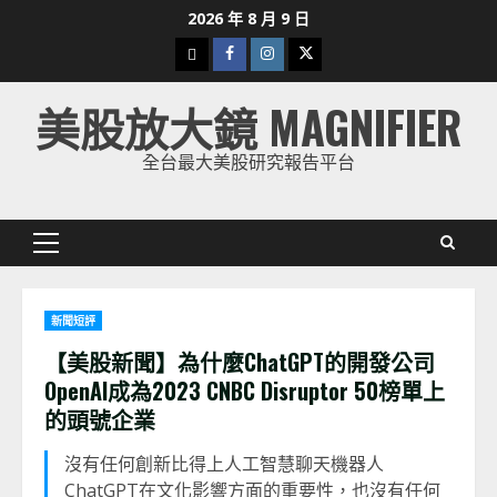
Skip
2026 年 8 月 9 日
to
下
Facebook
Instagram
Twitter
content
載
美股放大鏡 MAGNIFIER
美
股
全台最大美股研究報告平台
K
線
Primary
Menu
新聞短評
【美股新聞】為什麼ChatGPT的開發公司
OpenAI成為2023 CNBC Disruptor 50榜單上
的頭號企業
沒有任何創新比得上人工智慧聊天機器人
ChatGPT在文化影響方面的重要性，也沒有任何