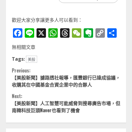
歡迎大家分享讓更多人可以看到：
Facebook
Line
X
WhatsApp
Threads
WeChat
Evernot
Copy
分
Link
享
無相關文章
Tags:
美股
Continue
Previous:
【美股新聞】據路透社報導，匯豐銀行已達成協議，
Reading
收購其在中國基金合資企業中的合夥人
Next:
【美股新聞】人工智慧可能威脅到搜尋廣告市場，但
南韓科技巨頭Naver也看到了機會