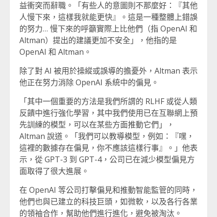
益衝突而辭職。「有些人的意圖則不那麼好：『其他
人慢下來，這樣我就能更快』。這是一種整體上錯誤
的努力… 慢下來的呼籲實際上比他們（指 OpenAI 和
Altman）提出的建議更加不安全」，他指的是
OpenAI 和 Altman。
除了對 AI 被用於操縱或誤導的擔憂外，Altman 表示
他正在努力消除 OpenAI 系統中的偏見。
「其中一個重要的方法是我們所謂的 RLHF 或從人類
反饋中進行強化學習，其中我們使用已在互聯網上預
先訓練的模型，可以在某些方面推動它們」，
Altman 說道。「我們可以教導模型，例如：『嘿，
這裡的數據存在偏見，你不應該這樣行事』。」他表
示，從 GPT-3 到 GPT-4，公司已在減少模型偏見方
面取得了很大進展。
在 OpenAI 等公司打擊偏見和推動智能監管的同時，
他們也與已建立的科技巨頭，如微軟，以及各行各業
的領袖合作，幫助他們進行進化，避免被淘汰。