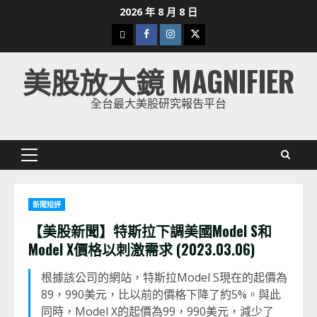
Skip
2026 年 8 月 8 日
to
下
Facebook
Instagram
Twitter
content
載
美股放大鏡 MAGNIFIER
美
股
全台最大美股研究報告平台
K
線
Primary
Menu
新聞短評
【美股新聞】特斯拉下調美國Model S和
Model X價格以刺激需求 (2023.03.06)
根據該公司的網站，特斯拉Model S現在的起價為
89，990美元，比以前的價格下降了約5%。與此
同時，Model X的起價為99，990美元，減少了