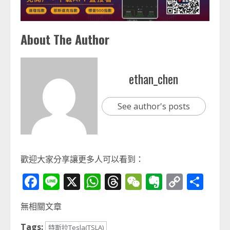
About The Author
ethan_chen
See author's posts
歡迎大家分享讓更多人可以看到：
Facebook
Line
X
WhatsApp
Threads
WeChat
Evernot
Copy
分
Link
享
無相關文章
Tags:
特斯拉Tesla(TSLA)