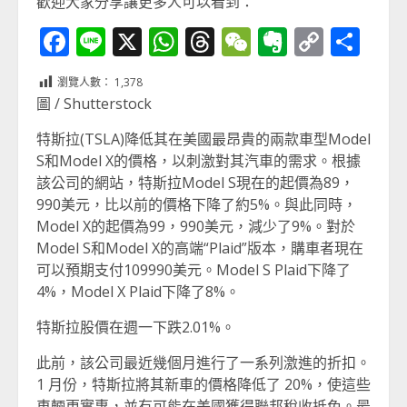
歡迎大家分享讓更多人可以看到：
Facebook
Line
X
WhatsApp
Threads
WeChat
Evernot
Copy
分
Link
享
瀏覽人數：
1,378
圖 / Shutterstock
特斯拉(TSLA)降低其在美國最昂貴的兩款車型Model
S和Model X的價格，以刺激對其汽車的需求。根據
該公司的網站，特斯拉Model S現在的起價為89，
990美元，比以前的價格下降了約5%。與此同時，
Model X的起價為99，990美元，減少了9%。對於
Model S和Model X的高端“Plaid”版本，購車者現在
可以預期支付109990美元。Model S Plaid下降了
4%，Model X Plaid下降了8%。
特斯拉股價在週一下跌2.01%。
此前，該公司最近幾個月進行了一系列激進的折扣。
1 月份，特斯拉將其新車的價格降低了 20%，使這些
車輛更實惠，並有可能在美國獲得聯邦稅收抵免。最