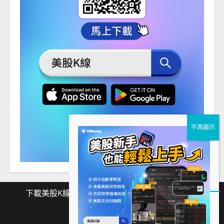
下載美股K線
Facebook
Instagram
Twitter
下
Facebook
Instagram
Twitter