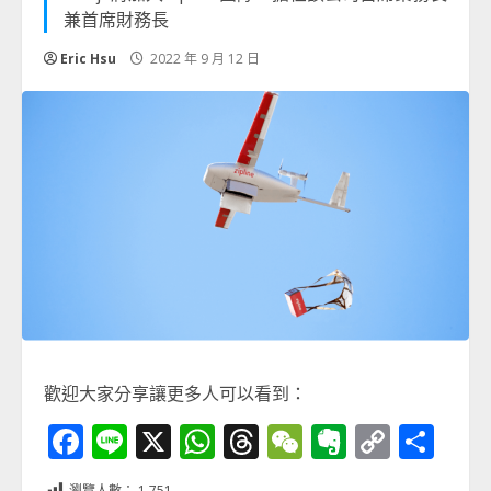
兼首席財務長
Eric Hsu
2022 年 9 月 12 日
歡迎大家分享讓更多人可以看到：
Facebook
Line
X
WhatsApp
Threads
WeChat
Evernot
Copy
分
Link
享
瀏覽人數：
1,751