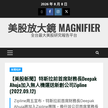
Skip
2026 年 8 月 8 日
to
下
Facebook
Instagram
Twitter
content
載
美股放大鏡 MAGNIFIER
美
股
全台最大美股研究報告平台
K
線
Primary
Menu
新聞短評
【美股新聞】特斯拉前首席財務長Deepak
Ahuja加入無人機運送新創公司Zipline
(2022.09.12)
Zipline周五宣布，特斯拉前首席財務長Deepak
Ahuja將加入Zipline團隊，擔任該公司首席業務長