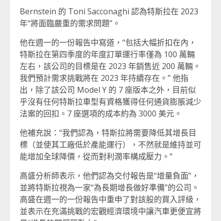
Bernstein 的 Toni Sacconaghi 認為特斯拉在 2023
年“將面臨嚴重的需求問題”。
他在週一的一份報告中寫道，“包括大幅折扣在內，
特斯拉在第四季度的年度訂單運行率僅為 100 萬輛
左右，該公司的目標是在 2023 年銷售近 200 萬輛。
我們預計需求挑戰將在 2023 年持續存在。” 他指
出，除了該公司 Model Y 的 7 座版本之外，目前似
乎沒有任何特斯拉車型有資格獲得任何通貨膨脹減少
法案的回扣。7 座選項的成本約為 3000 美元。
他補充說：“我們認為，特斯拉將需要降低其增長目
標（並使其工廠低於產能運行），不然就是維持並可
能增加全球降價，從而對利潤率構成壓力。”
高盛分析師表示，他們認為交付報告是“增量負面”，
並將特斯拉視為一家“為長期增長做好準備”的公司。
高盛在週一的一份報告中重申了對該股的買入評級，
並表示在充滿挑戰的宏觀經濟環境中讓汽車更便宜將