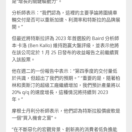
是“增長的關鍵驅動力”。
分析師表示：“我們認為，這裡的主要爭論將圍繞車
輛交付是否可以重新加速、利潤率和特斯拉的品牌展
開。”
但最近將特斯拉評為 2023 年首選股的 Baird 分析師
本·卡洛 (Ben Kallo) 維持跑贏大盤評級，並表示他將
在該公司定於 1 月 25 日發布的收益報告之前繼續買
入該股票。
他在週二的一份報告中表示：“第四季度的交付量低
於共識，但超出了我們的預期。” “重要的是，隨著柏
林和奧斯汀的超級工廠繼續增加，我們預計產量將以
20% q/q 的速度增長，這種情況將持續到 2023
年。”
摩根士丹利分析師表示，他們認為特斯拉股價疲軟是
一個“買入機會之窗”。
“在不斷惡化的宏觀背景、創新高的消費者低負擔能