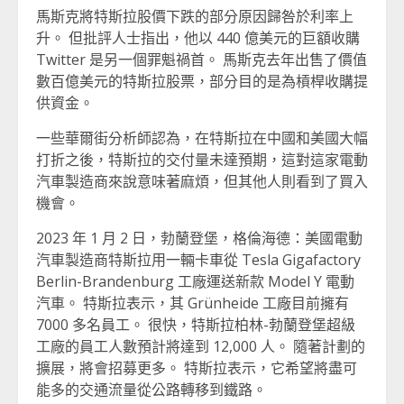
馬斯克將特斯拉股價下跌的部分原因歸咎於利率上
升。 但批評人士指出，他以 440 億美元的巨額收購
Twitter 是另一個罪魁禍首。 馬斯克去年出售了價值
數百億美元的特斯拉股票，部分目的是為槓桿收購提
供資金。
一些華爾街分析師認為，在特斯拉在中國和美國大幅
打折之後，特斯拉的交付量未達預期，這對這家電動
汽車製造商來說意味著麻煩，但其他人則看到了買入
機會。
2023 年 1 月 2 日，勃蘭登堡，格倫海德：美國電動
汽車製造商特斯拉用一輛卡車從 Tesla Gigafactory
Berlin-Brandenburg 工廠運送新款 Model Y 電動
汽車。 特斯拉表示，其 Grünheide 工廠目前擁有
7000 多名員工。 很快，特斯拉柏林-勃蘭登堡超級
工廠的員工人數預計將達到 12,000 人。 隨著計劃的
擴展，將會招募更多。 特斯拉表示，它希望將盡可
能多的交通流量從公路轉移到鐵路。