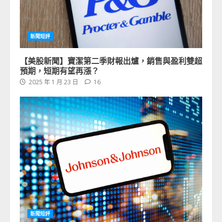
新聞短評
【美股新聞】寶潔第二季財報出爐，銷售與盈利雙超
預期，短期有望再漲？
2025 年 1 月 23 日
16
新聞短評