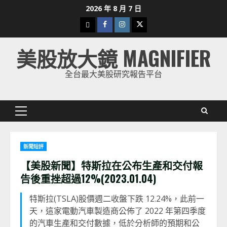
Skip
2026 年 8 月 7 日
to
下
Facebook
Instagram
Twitter
content
載
美股放大鏡 MAGNIFIER
美
股
全台最大美股研究報告平台
K
線
Primary
Menu
新聞短評
【美股新聞】特斯拉在公布生產和交付報
告後重挫超過12%(2023.01.04)
特斯拉(TSLA)股價週二收盤下跌 12.24%，此前一
天，這家電動汽車製造商公佈了 2022 年第四季度
的汽車生產和交付數據，低於分析師的預期和公