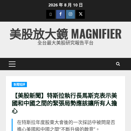
Skip
2026 年 8 月 10 日
to
下
Facebook
Instagram
Twitter
content
載
美股放大鏡 MAGNIFIER
美
股
全台最大美股研究報告平台
K
線
Primary
Menu
新聞短評
【美股新聞】特斯拉執行長馬斯克表示美
國和中國之間的緊張局勢應該讓所有人擔
心
在特斯拉年度股東大會後的一次採訪中被問是否
擔心美國和中國之間“不斷升級的敵意”。