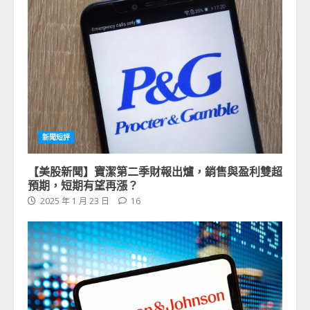
新聞短評
【美股新聞】寶潔第二季財報出爐，銷售與盈利雙超
預期，短期有望再漲？
2025 年 1 月 23 日
16