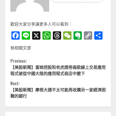
歡迎大家分享讓更多人可以看到：
Facebook
Line
X
WhatsApp
Threads
WeChat
Evernot
Copy
分
Link
享
無相關文章
Continue
Previous:
【美股新聞】富途控股和老虎證券兩款線上交易應用
Reading
程式被從中國大陸的應用程式商店中撤下
Next:
【美股新聞】摩根大通不太可能再收購另一家經濟困
難的銀行