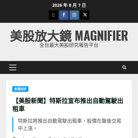
Skip
2026 年 8 月 7 日
to
下
Facebook
Instagram
Twitter
content
載
美股放大鏡 MAGNIFIER
美
股
全台最大美股研究報告平台
K
線
Primary
Menu
新聞短評
【美股新聞】特斯拉宣布推出自動駕駛出
租車
特斯拉將推出自動駕駛出租車，股價在盤後交易
中上漲。