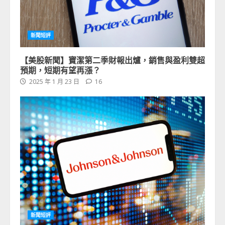
新聞短評
【美股新聞】寶潔第二季財報出爐，銷售與盈利雙超
預期，短期有望再漲？
2025 年 1 月 23 日
16
新聞短評