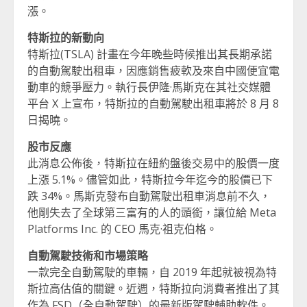
漲。
特斯拉的新動向
特斯拉(TSLA) 計畫在今年晚些時候推出其長期承諾
的自動駕駛出租車，因應銷售疲軟及來自中國便宜電
動車的競爭壓力。執行長伊隆·馬斯克在其社交媒體
平台 X 上宣布，特斯拉的自動駕駛出租車將於 8 月 8
日揭曉。
股市反應
此消息公佈後，特斯拉在紐約盤後交易中的股價一度
上漲 5.1%。儘管如此，特斯拉今年迄今的股價已下
跌 34%。馬斯克發布自動駕駛出租車消息前不久，
他剛失去了全球第三富有的人的頭銜，讓位給 Meta
Platforms Inc. 的 CEO 馬克·祖克伯格。
自動駕駛技術和市場策略
一款完全自動駕駛的車輛，自 2019 年起就被視為特
斯拉高估值的關鍵。近週，特斯拉向消費者推出了其
作為 FSD（全自動駕駛）的最新版駕駛輔助軟件。