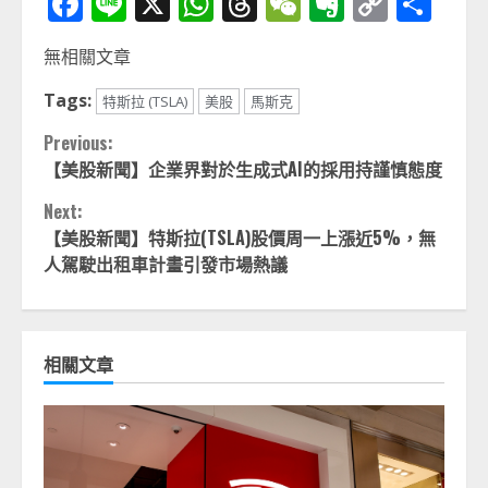
Facebook
Line
X
WhatsApp
Threads
WeChat
Evernot
Copy
分
Link
享
無相關文章
Tags:
特斯拉 (TSLA)
美股
馬斯克
Continue
Previous:
【美股新聞】企業界對於生成式AI的採用持謹慎態度
Reading
Next:
【美股新聞】特斯拉(TSLA)股價周一上漲近5%，無
人駕駛出租車計畫引發市場熱議
相關文章