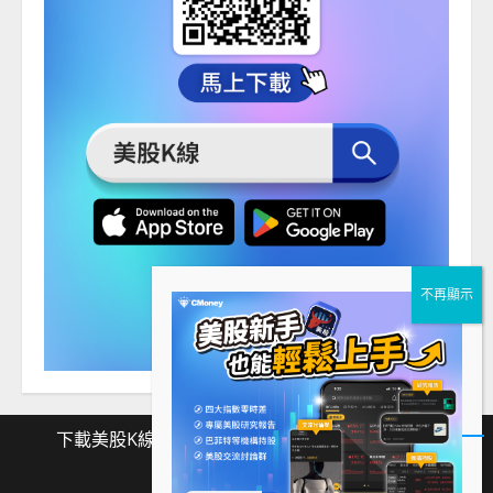
下載美股K線
Facebook
Instagram
Twitter
下
Facebook
Instagram
Twitter