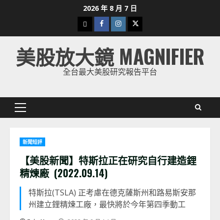
Skip
2026 年 8 月 7 日
to
下
Facebook
Instagram
Twitter
content
載
美股放大鏡 MAGNIFIER
美
股
全台最大美股研究報告平台
K
線
Primary
Menu
新聞短評
【美股新聞】特斯拉正在研究自行建造鋰
精煉廠 (2022.09.14)
特斯拉(TSLA) 正考慮在德克薩斯州和路易斯安那
州建立鋰精煉工廠，最快將於今年第四季動工