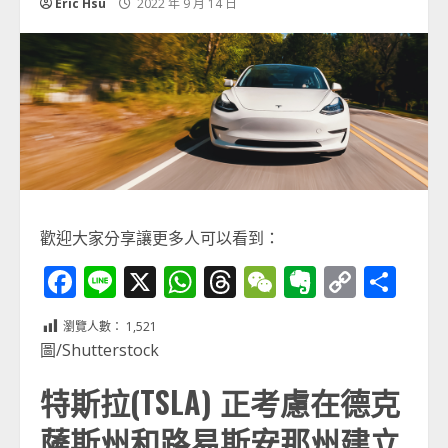
Eric Hsu
2022 年 9 月 14 日
歡迎大家分享讓更多人可以看到：
Facebook
Line
X
WhatsApp
Threads
WeChat
Evernot
Copy
分
Link
享
瀏覽人數：
1,521
圖/Shutterstock
特斯拉(TSLA) 正考慮在德克
薩斯州和路易斯安那州建立