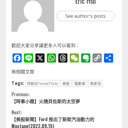
Eric Hsu
See author's posts
歡迎大家分享讓更多人可以看到：
Facebook
Line
X
WhatsApp
Threads
WeChat
Evernot
Copy
分
Link
享
無相關文章
Tags:
特斯拉Tesla(TSLA)
美股
電動車
馬斯克
Continue
Previous:
【時事小趣】火燒貝佐斯的太空夢
Reading
Next:
【美股新聞】Ford 推出了新款汽油動力的
Mustang(2022.09.15)