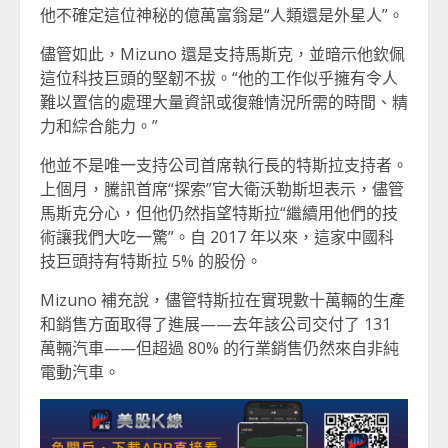
他不確定這位神秘的億萬富翁是“人類還是外星人”。
儘管如此，Mizuno 還是支持馬斯克，並暗示他欽佩
這位科技巨頭的堅韌不拔。“他的工作似乎擁有令人
難以置信的處理大量資訊或復雜情況所需的時間、精
力和綜合能力。”
他並不是唯一支持公司首席執行長的特斯拉支持者。
上個月，騰訊首席“探索”官大衛沃勒斯坦表示，儘管
馬斯克分心，但他仍然指望特斯拉“繼續用他們的技
術讓我們大吃一驚”。自 2017 年以來，這家中國科
技巨頭持有特斯拉 5% 的股份。
Mizuno 補充說，儘管特斯拉在實現數十萬輛的生產
和銷售方面取得了進展——去年該公司交付了 131
萬輛汽車——但超過 80% 的行業銷售仍然來自非純
電動汽車。