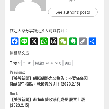
律。
See author's posts
歡迎大家分享讓更多人可以看到：
Facebook
Line
X
WhatsApp
Threads
WeChat
Evernot
Copy
分
Link
享
無相關文章
Tags:
musk
特斯拉Tesla(TSLA)
美股
Continue
Previous:
【美股新聞】網際網路之父警告：不要僅僅因
Reading
ChatGPT 很酷，就投資於 AI！(2023.2.15)
Next:
【美股新聞】Airbnb 營收淨利成長 股票上漲
(2023.2.15)