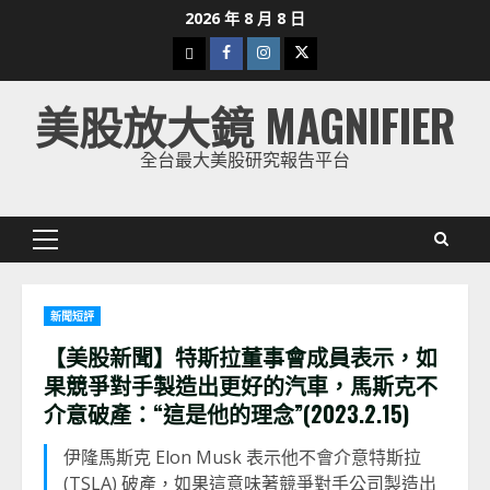
Skip
2026 年 8 月 8 日
to
下
Facebook
Instagram
Twitter
content
載
美股放大鏡 MAGNIFIER
美
股
全台最大美股研究報告平台
K
線
Primary
Menu
新聞短評
【
美股新聞】特斯拉董事會成員表示，如
果競爭對手製造出更好的汽車，馬斯克不
介意破產：“這是他的理念”(2023.2.15)
伊隆馬斯克 Elon Musk 表示他不會介意特斯拉
(TSLA) 破產，如果這意味著競爭對手公司製造出