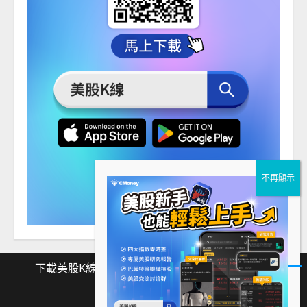
下載美股K線
Facebook
Instagram
Twitter
下
Facebook
Instagram
Twitter