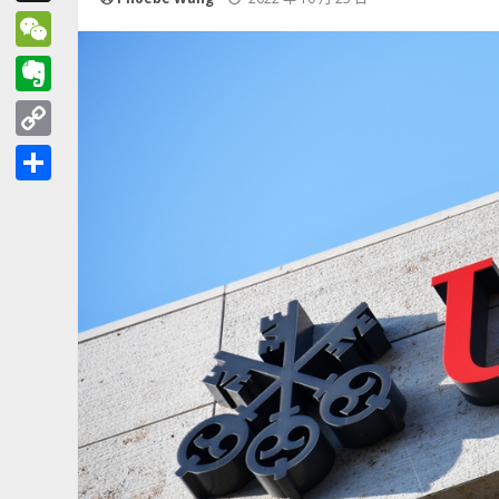
Threads
WeChat
Evernote
Copy
Link
分
享