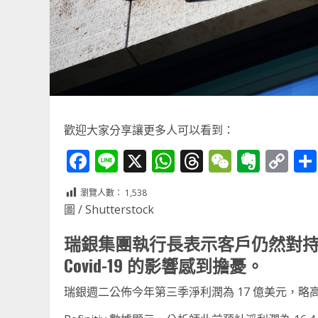
歡迎大家分享讓更多人可以看到：
Facebook
Line
X
WhatsApp
Threads
WeChat
Ever
Co
Li
瀏覽人數：
1,538
圖 / Shutterstock
瑞銀集團執行長表示客戶仍然對
Covid-19 的影響感到擔憂。
瑞銀週二公佈今年第三季淨利潤為 17 億美元，