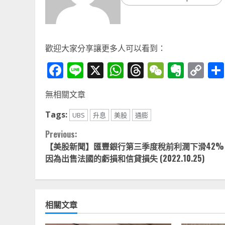
歡迎大家分享讓更多人可以看到：
Facebook
Line
X
WhatsApp
Threads
WeChat
Ever
Co
Li
無相關文章
Tags:
UBS
升息
美股
通膨
Continue
Previous:
【美股新聞】匯豐銀行第三季度稅前利潤下滑42%
Reading
因為出售法國的虧損和信貸損失 (2022.10.25)
相關文章