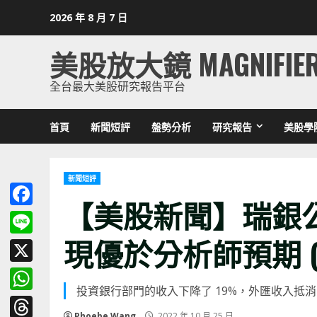
Skip
2026 年 8 月 7 日
to
content
美股放大鏡 MAGNIFIE
全台最大美股研究報告平台
首頁
新聞短評
盤勢分析
研究報告
美股學
新聞短評
【美股新聞】瑞銀公
Facebook
現優於分析師預期 (202
Line
X
投資銀行部門的收入下降了 19%，外匯收入抵
WhatsApp
Phoebe Wang
2022 年 10 月 25 日