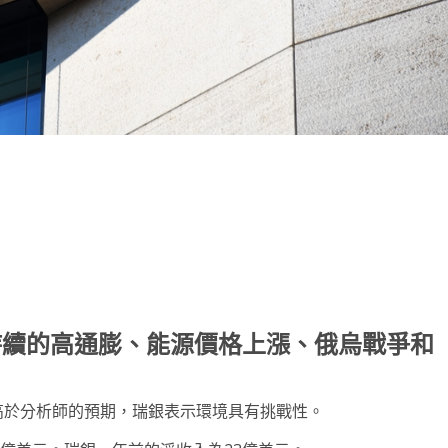
note
py
分
nk
享
持續的高通膨、能源價格上漲、俄烏戰爭和
略高於分析師的預期，瑞銀表示環境具有挑戰性。