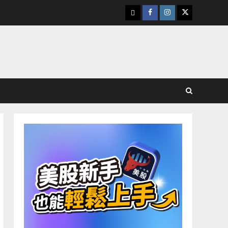
下
Facebook
Instagram
Twitter
載
美
股
K
線