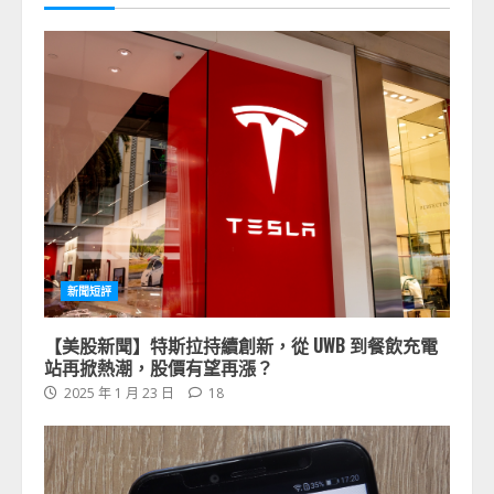
新聞短評
【美股新聞】特斯拉持續創新，從 UWB 到餐飲充電
站再掀熱潮，股價有望再漲？
2025 年 1 月 23 日
18