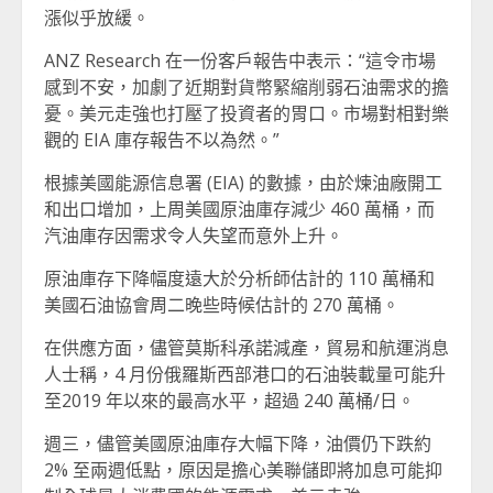
漲似乎放緩。
ANZ Research 在一份客戶報告中表示：“這令市場
感到不安，加劇了近期對貨幣緊縮削弱石油需求的擔
憂。美元走強也打壓了投資者的胃口。市場對相對樂
觀的 EIA 庫存報告不以為然。”
根據美國能源信息署 (EIA) 的數據，由於煉油廠開工
和出口增加，上周美國原油庫存減少 460 萬桶，而
汽油庫存因需求令人失望而意外上升。
原油庫存下降幅度遠大於分析師估計的 110 萬桶和
美國石油協會周二晚些時候估計的 270 萬桶。
在供應方面，儘管莫斯科承諾減產，貿易和航運消息
人士稱，4 月份俄羅斯西部港口的石油裝載量可能升
至2019 年以來的最高水平，超過 240 萬桶/日。
週三，儘管美國原油庫存大幅下降，油價仍下跌約
2% 至兩週低點，原因是擔心美聯儲即將加息可能抑