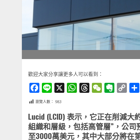
歡迎大家分享讓更多人可以看到：
Facebook
Line
X
WhatsApp
Threads
WeChat
Ever
Co
Li
瀏覽人數：
983
Lucid (LCID) 表示，它正在
組織和層級，包括高管層”，公司預
至3000萬美元，其中大部分將在