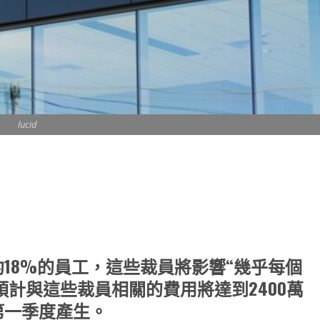
lucid
note
py
分
nk
享
削減大約18%的員工，這些裁員將影響“幾乎每個
計與這些裁員相關的費用將達到2400萬
第一季度產生。