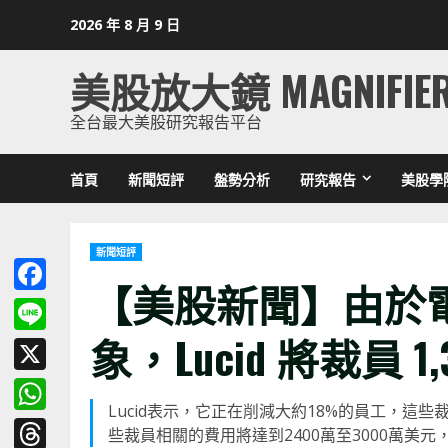
Skip
2026 年 8 月 9 日
to
content
美股放大鏡 MAGNIFIE
全台最大美股研究報告平台
首頁
新聞短評
盤勢分析
研究報告
美股學
新聞短評
【美股新聞】由於
Facebook
象，Lucid 將裁員 1,30
Line
X
Lucid表示，它正在削減大約18%的員工，這
WhatsApp
些裁員相關的費用將達到2400萬至3000萬美