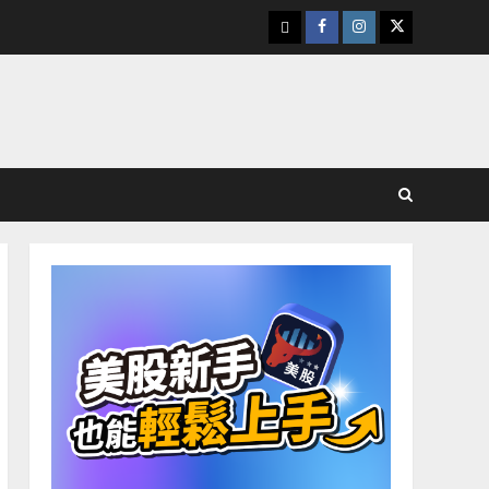
下
Facebook
Instagram
Twitter
載
美
股
K
線