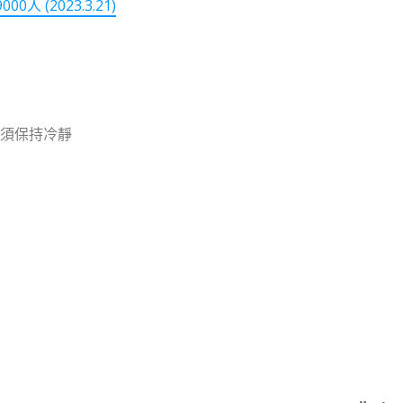
(2023.3.21)
須保持冷靜
note
py
分
nk
享