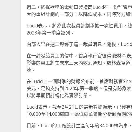
週二，搖搖欲墜的電動車製造商Lucid在一份監管申
大的重組計劃的一部分，以降低成本，同時努力加快
Lucid表示，將為此次裁員計劃承擔一次性費用，總
2023年第一季度認列。
內部人早在週二報導了這一裁員消息。隨後，Luci
在一封發給員工的信中，首席執行官彼得·羅林森表
影響的員工將在未來三天內收到通知。羅林森寫道，
速。
在Lucid上一個財季的財報公布前，首席財務官Sher
美元，足夠支持到2024年第一季度。但是有跡象表明
以將早期預訂轉化為實際訂單。
Lucid表示，截至2月21日的最新數據顯示，已經有超
10,000至14,000輛車，遠低於華爾街分析師預期的約
目前，Lucid的工廠設計生產每年約34,000輛