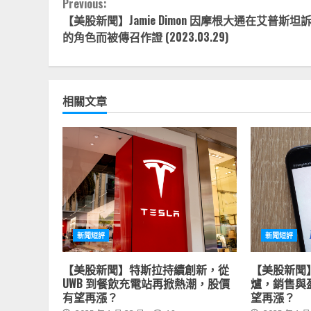
Continue
Previous:
【美股新聞】Jamie Dimon 因摩根大通在艾普斯坦
Reading
的角色而被傳召作證 (2023.03.29)
相關文章
新聞短評
新聞短評
【美股新聞】特斯拉持續創新，從
【美股新聞
UWB 到餐飲充電站再掀熱潮，股價
爐，銷售與
有望再漲？
望再漲？