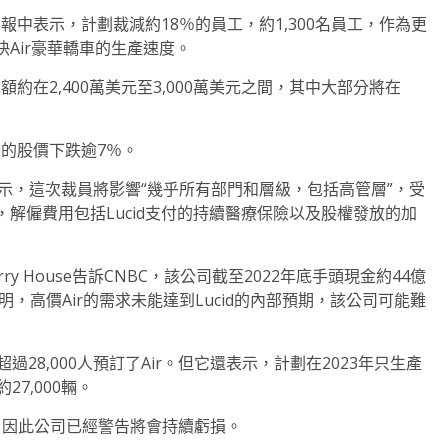
報中表示，計劃裁減約18％的員工，約1,300名員工，作為更
Air豪華轎車的生產速度。
額約在2,400萬美元至3,000萬美元之間，其中大部分將在
d的股價下跌逾7％。
示，這次裁員將影響“幾乎所有部門和層級，包括高管層”，受
解僱費用包括Lucid支付的持續醫療保險以及股權發放的加
ry House告訴CNBC，該公司截至2022年底手頭現金約44億
，高價Air的需求未能達到Lucid的內部預期，該公司可能難
過28,000人預訂了Air。但它還表示，計劃在2023年只生產
27,000輛。
汽車，因此公司已經警告將會持續虧損。