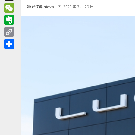
Threads
莊佳蓉 hieva
2023 年 3 月 29 日
WeChat
Evernote
Copy
Link
分
享