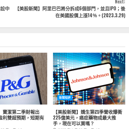
Next:
訴訟中
【美股新聞】阿里巴巴將分拆成6個部門，並且IPO；後
在美國股價上漲14％。(2023.3.29)
新聞短評
】寶潔第二季財報出
【美股新聞】嬌生第四季營收爆衝
盈利雙超預期，短期有
225億美元，癌症藥物成最大推
手，現在可以買嗎？