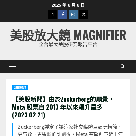
Skip
2026 年 8 月 8 日
to
下
Facebook
Instagram
Twitter
content
載
美股放大鏡 MAGNIFIER
美
股
全台最大美股研究報告平台
K
線
Primary
Menu
新聞短評
【美股新聞】由於Zuckerberg的願景，
Meta 股票自 2013 年以來飆升最多
(2023.02.21)
Zuckerberg製定了讓這家社交媒體巨頭更精簡、
更高效、更果斷的計劃後，Meta 有望創下近十年