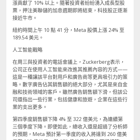
漲貢獻了 10% 以上。隨著投資者紛紛湧入成長型股
票，押注美聯儲的加息週期即將結束，科技股正逐漸
接近牛市。
紐約時間上午 10 點 41 分，Meta 股價上漲 24% 至
189.54 美元。
人工智能戰略
在周三與投資者的電話會議上，Zuckerberg表示，
公司正在使用人工智能來改進其推薦內容的方式——
這是一種讓該平台對用戶和廣告商等更具吸引力的策
略。數字廣告佔其銷售額的絕大部分，尤其是來自金
融和技術領域的客戶。雖然廣告銷售額下滑，但該公
司還指出一些行業，包括健康和旅遊，企業在這些行
業的支出更多。
第四季度銷售額下降 4% 至 322 億美元，為連續第
三個季度下降。即便如此，總收入還是超過了分析師
的預期，Meta 預計第一季度的收入將達到 260 億美