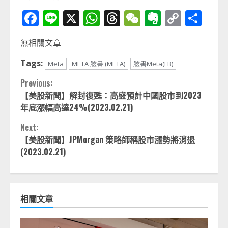
Facebook
Line
X
WhatsApp
Threads
WeChat
Evernot
Copy
分
Link
享
無相關文章
Tags:
Meta
META 臉書 (META)
臉書Meta(FB)
Continue
Previous:
【美股新聞】解封復甦：高盛預計中國股市到2023
Reading
年底漲幅高達24%(2023.02.21)
Next:
【美股新聞】JPMorgan 策略師稱股市漲勢將消退
(2023.02.21)
相關文章