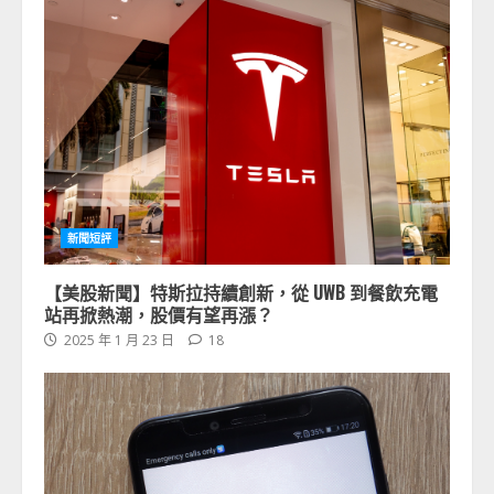
新聞短評
【美股新聞】特斯拉持續創新，從 UWB 到餐飲充電
站再掀熱潮，股價有望再漲？
2025 年 1 月 23 日
18