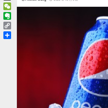
Threads
WeChat
Evernote
Copy
Link
分
享