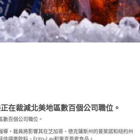
note
py
分
nk
享
樂正在裁減北美地區數百個公司職位。
區數百個公司職位。
報導，裁員將影響其在芝加哥、德克薩斯州的普萊諾和紐約州
得樂飲料、Frito-Lay和奎克燕麥食品。