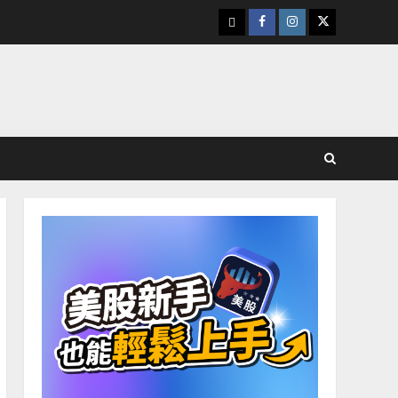
下
Facebook
Instagram
Twitter
載
美
股
K
線