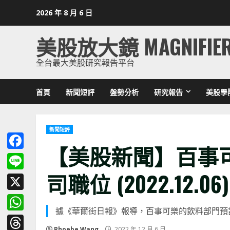
Skip
2026 年 8 月 6 日
to
content
美股放大鏡 MAGNIFIE
全台最大美股研究報告平台
首頁
新聞短評
盤勢分析
研究報告
美股學
新聞短評
【美股新聞】百事
Facebook
司職位 (2022.12.06)
Line
X
據《華爾街日報》報導，百事可樂的飲料部門預
WhatsApp
Phoebe Wang
2022 年 12 月 6 日