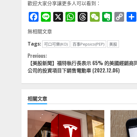
歡迎大家分享讓更多人可以看到：
Facebook
Line
X
WhatsApp
Threads
WeChat
Ever
Co
Li
無相關文章
Tags:
可口可樂(KO)
百事Pepsico(PEP)
美股
Continue
Previous:
【美股新聞】福特執行長表示 65% 的美國經銷商
Reading
公司的投資項目下銷售電動車 (2022.12.06)
相關文章