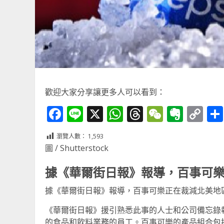
歡迎大家分享讓更多人可以看到：
Facebook
Line
X
WhatsApp
Threads
WeChat
Ever
Co
Li
瀏覽人數：
1,593
圖 / Shutterstock
據《華爾街日報》報導，百事可
據《華爾街日報》報導，百事可樂正在裁減北美地
《華爾街日報》援引熟悉此事的人士和公司備忘錄
的食品和飲料業務的員工。百事可樂的產品組合包括佳