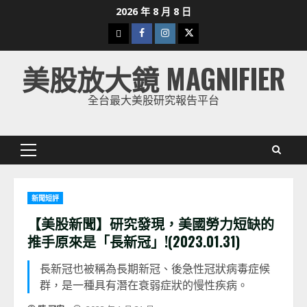
Skip
2026 年 8 月 8 日
to
下
Facebook
Instagram
Twitter
content
載
美股放大鏡 MAGNIFIER
美
股
全台最大美股研究報告平台
K
線
Primary
Menu
新聞短評
【美股新聞】研究發現，美國勞力短缺的
推手原來是「長新冠」!(2023.01.31)
長新冠也被稱為長期新冠、後急性冠狀病毒症候
群，是一種具有潛在衰弱症狀的慢性疾病。