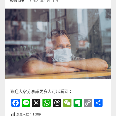
陳 冠安
2023 年 1 月 31 日
歡迎大家分享讓更多人可以看到：
Facebook
Line
X
WhatsApp
Threads
WeChat
Evernot
Copy
分
Link
享
瀏覽人數：
1,389