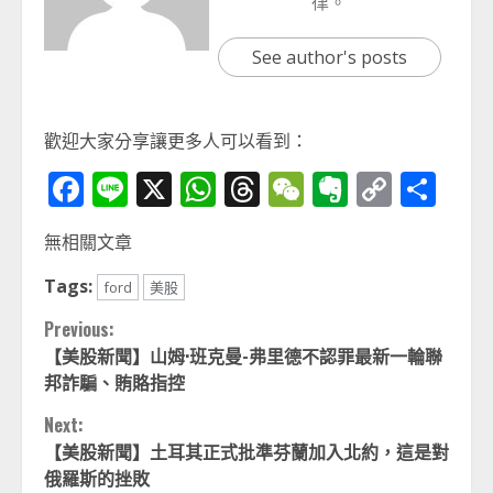
律。
See author's posts
歡迎大家分享讓更多人可以看到：
Facebook
Line
X
WhatsApp
Threads
WeChat
Evernot
Copy
分
Link
享
無相關文章
Tags:
ford
美股
Continue
Previous:
【美股新聞】山姆·班克曼-弗里德不認罪最新一輪聯
Reading
邦詐騙、賄賂指控
Next:
【美股新聞】土耳其正式批準芬蘭加入北約，這是對
俄羅斯的挫敗