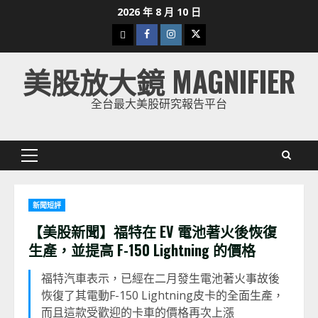
Skip
2026 年 8 月 10 日
to
下
Facebook
Instagram
Twitter
content
載
美股放大鏡 MAGNIFIER
美
股
全台最大美股研究報告平台
K
線
Primary
Menu
新聞短評
【美股新聞】福特在 EV 電池著火後恢復
生產，並提高 F-150 Lightning 的價格
福特汽車表示，已經在二月發生電池著火事故後
恢復了其電動F-150 Lightning皮卡的全面生產，
而且這款受歡迎的卡車的價格再次上漲