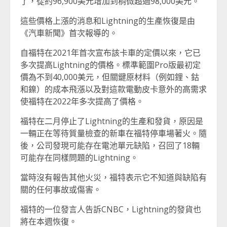
了，從約96,900美元增加到稍微超過98,000美元。
這些價格上漲的消息和Lightning的生產恢復是由
《汽車新聞》首次報導的。
自福特在2021年首次宣布該卡車的定價以來，它已
多次提高Lightning的價格。標準範圍Pro版最初定
價為不到40,000美元，但關鍵原材料（例如鋰、鈷
和鎳）的成本飛漲以及對這款電動皮卡意外的高需求
使福特在2022年多次提高了價格。
福特在二月停止了Lightning的生產和發貨，原因是
一輛正在等待質量檢查的新車在福特停車場著火。隨
後，公司發現可能存在電池單元缺陷，召回了18輛
可能存在同樣問題的Lightning。
當時沒有報告其他火災，福特表示它不知道與缺陷有
關的任何事故或傷害。
福特的一位發言人告訴CNBC，Lightning的發貨也
將在本週恢復。