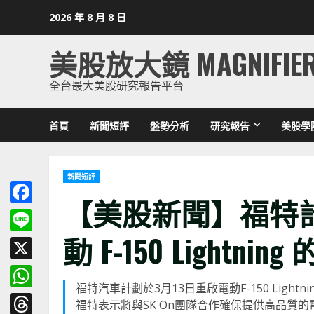
Skip
2026 年 8 月 8 日
to
content
美股放大鏡 MAGNIFIE
全台最大美股研究報告平台
首頁
新聞短評
盤勢分析
研究報告
美股學
新聞短評
【美股新聞】福特計劃
Facebook
動 F-150 Lightning
Line
X
福特汽車計劃於3月13日重啟電動F-150 Lig
WhatsApp
福特表示將與SK On團隊合作確保提供高品質的