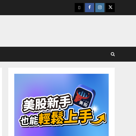
下
Facebook
Instagram
Twitter
載
美
股
K
線