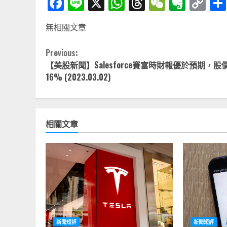
Facebook
Line
X
WhatsApp
Threads
WeChat
Ever
Co
Li
無相關文章
Continue
Previous:
【美股新聞】Salesforce賽富時財報優於預期，股
Reading
16% (2023.03.02)
相關文章
新聞短評
新聞短評