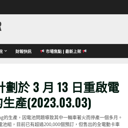
R
院
財報快訊
市場焦點 | 最新上架
於 3 月 13 日重啟電
 的生產(2023.03.03)
htning的生產，因電池問題導致其中一輛車著火而停產一個多月。
電池組，目前已有超過200,000個預訂，但售出的全電動卡車