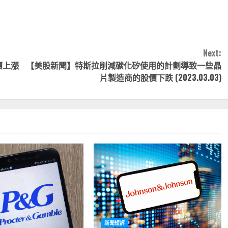
note
py
分
nk
享
Next:
價上漲
【美股新聞】特斯拉削減碳化矽使用的計劃導致一些晶
片製造商的股價下跌 (2023.03.03)
新聞短評