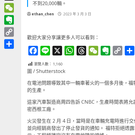
不到20,000輛。
Threads
ethan_chen
2023 年 3 月 3 日
WeChat
Evernote
歡迎大家分享讓更多人可以看到：
Copy
Facebook
Line
X
WhatsApp
Threads
WeChat
Ever
Co
Link
分
Li
享
瀏覽人數：
1,160
圖 / Shutterstock
在電池問題導致其中一輛車著火的一個多月後，福特汽車(F)計
的生產。
這家汽車製造商周四告訴 CNBC，生產時間表將允
密西根工廠。
火災發生在 2 月 4 日，當時是在車輛充電時進
並向經銷商發出了停止發貨的通知。 福特拒絕透露