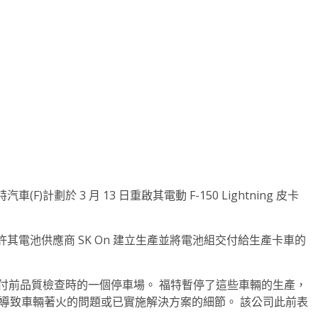
note
py
分
nk
享
劃於 3 月 13 日重啟其電動 F-150 Lightning 皮卡
許其電池供應商 SK On 建立生產並將電池組交付給生產卡車的
行交付前品質檢查時的一個停車場。 福特暫停了這些車輛的生產，
導致車輛著火的問題或已實施解決方案的細節。 該公司此前表