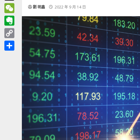
Threads
劉 明鑫
2022 年 9 月 14 日
WeChat
Evernote
Copy
Link
分
享