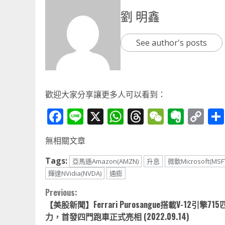
劉 明鑫
See author's posts
歡迎大家分享讓更多人可以看到：
Facebook
Line
X
WhatsApp
Threads
WeChat
Ever
Co
Li
無相關文章
Tags:
亞馬遜Amazon(AMZN)
升息
微軟Microsoft(MSF
輝達NVidia(NVDA)
通膨
Continue
Previous:
【美股新聞】Ferrari Purosangue搭載V-12引擎71
Reading
力，首發四門跑車正式亮相 (2022.09.14)