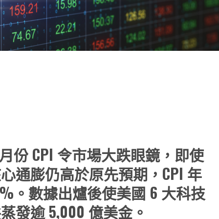
note
py
分
nk
享
 月份 CPI 令市場大跌眼鏡，即使
通膨仍高於原先預期，CPI 年
.1%。數據出爐後使美國 6 大科技
逾 5,000 億美金。