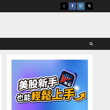
下
Facebook
Instagram
Twitter
載
美
股
K
線