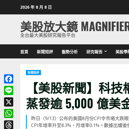
Skip
2026 年 8 月 8 日
to
content
美股放大鏡 MAGNIFIE
全台最大美股研究報告平台
首頁
新聞短評
盤勢分析
研究報告
美股學
新聞短評
【美股新聞】科技
Facebook
蒸發逾 5,000 億美金 (
Line
X
昨日（9/13）公布的美國8月份CPI令市場
WhatsApp
CPI年增率升至8.3%，月增率0.1%。數據出