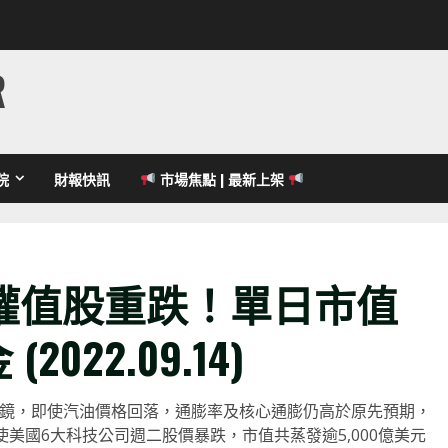
R
院
財報快訊
市場焦點 | 最新上架
權值股重跌！單日市值
2022.09.14)
大跌眼鏡，即使汽油價格回落，通膨率及核心通膨仍高於原先預期，
爐後使美國6大科技公司週二股價暴跌，市值共蒸發逾5,000億美元