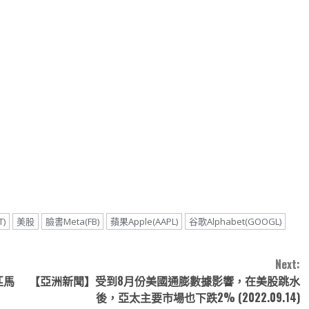
note
py
分
nk
享
T)
美股
臉書Meta(FB)
蘋果Apple(AAPL)
谷歌Alphabet(GOOGL)
Next:
5匹馬
【亞洲新聞】受到8月份美國通膨數據影響，在美股跳水
後，亞太主要市場也下跌2% (2022.09.14)