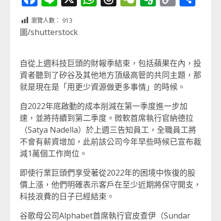
Link
享
瀏覽人數：
913
圖/shutterstock
自從上週科技巨頭的財報季結束，包括蘋果在內，投
資者聽到了矽谷及其他地方頂級高管的共同主題，那
就是現在是「用更少資源做更多事情」的時候。
自2022年底啟動的成本削減在第一季度進一步加
速，並將持續到第二季度。微軟首席執行官納德拉
（Satya Nadella）於上週三告知員工，全職員工將
不會有薪資增加，此前該公司今年早些時候已宣布裁
減1萬個工作崗位。
即使行業巨頭們享受著從2022年的困境中恢復的股
價上漲，他們明確表示客戶在至少近期將保守開支，
科技浪費的日子已經結束。
谷歌母公司Alphabet首席執行官皮查伊（Sundar