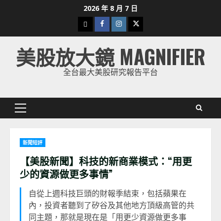
Skip
2026 年 8 月 7 日
to
下
Facebook
Instagram
Twitter
content
載
美股放大鏡 MAGNIFIER
美
股
全台最大美股研究報告平台
K
線
Primary
Menu
新聞短評
【美股新聞】科技的新商業模式：“用更
少的資源做更多事情”
自從上週科技巨頭的財報季結束，包括蘋果在
內，投資者聽到了矽谷及其他地方頂級高管的共
同主題，那就是現在是「用更少資源做更多事