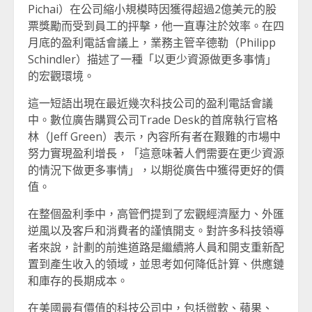
Pichai）在公司縮小規模時因獲得超過2億美元的股
票獎勵而受到員工的抨擊，他一直專注於效率。在四
月底的盈利電話會議上，業務主管辛德勒（Philipp
Schindler）描述了一種「以更少資源做更多事情」
的宏觀環境。
這一短語出現在最近幾次科技公司的盈利電話會議
中。數位廣告購買公司Trade Desk的首席執行官格
林（Jeff Green）表示，內容所有者在艱難的市場中
努力實現盈利增長，「這意味著人們需要在更少資源
的情況下做更多事情」，以期從廣告中獲得更好的價
值。
在整個盈利季中，高管們提到了宏觀經濟壓力、外匯
逆風以及客戶和消費者的謹慎開支。對許多科技領導
者來說，計劃的前進道路是繼續將人員和開支重新配
置到產生收入的領域，並思考如何降低計算、供應鏈
和庫存的長期成本。
在美國最有價值的科技公司中，包括微軟、蘋果、