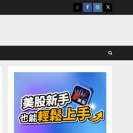
下
Facebook
Instagram
Twitter
載
美
股
K
線