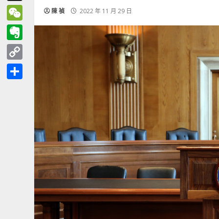
Threads
陳 禎
2022 年 11 月 29 日
WeChat
Evernote
Copy
Link
分
享