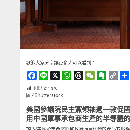
歡迎大家分享讓更多人可以看到：
Facebook
Line
X
WhatsApp
Threads
WeChat
Ever
Co
Li
瀏覽人數：
840
圖 / Shutterstock
美國參議院民主黨領袖週一敦促
用中國軍事承包商生產的半導體
“如果美國企業希望聯邦政府購買他們的產品或服