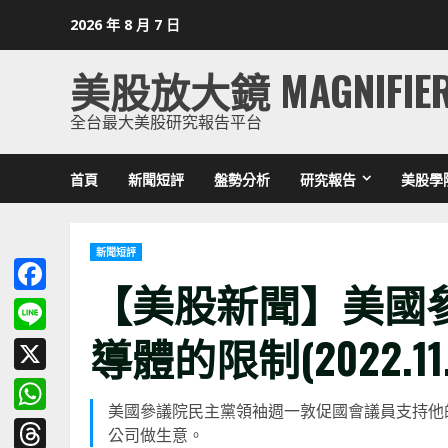
Skip
2026 年 8 月 7 日
to
content
美股放大鏡 MAGNIFIE
全台最大美股研究報告平台
首頁
新聞短評
盤勢分析
研究報告
美股學
新聞短評
【美股新聞】美國
Facebook
導體的限制(2022.11.
Line
X
美國參議院民主黨領袖週一敦促國會議員支持他
WhatsApp
公司做生意。