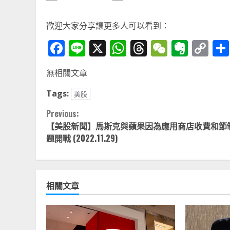
歡迎大家分享讓更多人可以看到：
Facebook
Line
X
WhatsApp
Threads
WeChat
Ever
Co
Li
無相關文章
Tags:
美股
Continue
Previous:
【美股新聞】馬斯克與蘋果因為應用商店收費和節
Reading
題開戰 (2022.11.29)
相關文章