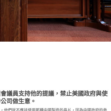
note
py
分
nk
享
國會議員支持他的提議，禁止美國政府與使
的公司做生意。
務，他們就不應該使用那種中國製造的晶片，因為中國政府的參