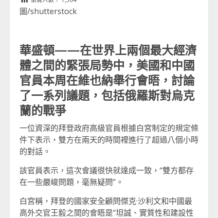
圖/shutterstock
華盛頓——在世界上兩個最大經濟
體之間的緊張局勢中，美國和中國
官員本周在維也納舉行會晤，討論
了一系列議題，包括俄羅斯對烏克
蘭的戰爭
一位資深的拜登政府高級官員根據白宮制定的規定條
件下表示，雙方在兩天的時間裡進行了超過八個小時
的對話。
該官員表示，這次會議很快就達成一致，“雙方都存
在一些嚴峻問題，毫無疑問”。
白宮稱，拜登的國家安全顧問傑克·沙利文和中國最
高外交官王毅之間的會晤是“坦誠、實質性和建設性