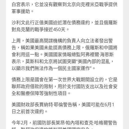
白宮表示，它並沒有觀察到北京向克裡米亞戰爭提供
軍事援助。
沙利文此行正值美國迫近潛在債務違約，並且俄羅斯
對烏克蘭的戰爭接近450天。
上周，美國最高間諜機構的負責人向立法者發出警
告，稱如果美國未能提高債務上限，俄羅斯和中國將
會利用這一點。美國國家情報總監阿弗裡爾·海恩斯
表示，莫斯科和北京將試圖突顯“美國內部的混亂，
以顯示我們無法作為一個民主國家運作”。
債務上限是國會在第一次世界大戰期間設立的，它是
聯邦政府借款的限制，用於支付國防支出以及社會安
全和醫療保障等強制性項目。
美國財政部長賈納特·耶倫警告稱，美國可能在6月1
日之前首次違約。
今年2月，前國防部長萊昂·帕內塔和查克·哈格爾警告