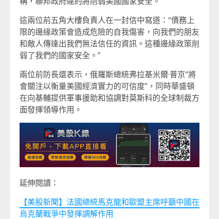
稱，聯邦政府違約將削弱美國國家安全。
這兩位前五角大樓負責人在一封信中寫道：“債務上
限的邊緣政策會造成危險的自我傷害，向我們的朋友
和敵人傳達出我們無法信任的資訊。這種邊緣政策削
弱了我們的國家安全。”
兩位前防長還表示，俄羅斯總統弗拉基米爾·普京“將
會關注以衡量美國經濟實力的可信度”，同時華盛頓
在向基輔提供軍事援助和協調對莫斯科的全球制裁方
面發揮領導作用。
延伸閱讀：
【美股新聞】法國總統馬克龍和歐盟主席呼籲中國在
烏克蘭戰爭中發揮調解作用