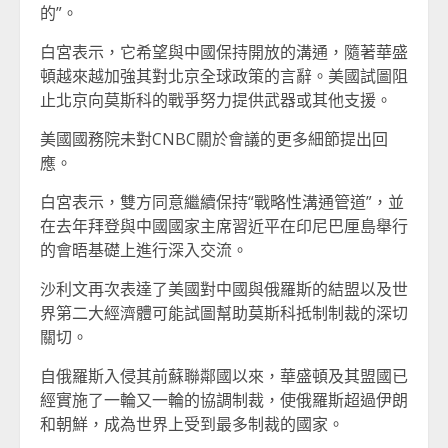
的”。
白宮表示，它希望與中國保持開放的溝通，隨著華盛
頓越來越加強其對北京全球政策的言辭。美國試圖阻
止北京向莫斯科的戰爭努力提供武器或其他支援。
美國國務院未對CNBC關於會議的更多細節提出回
應。
白宮表示，雙方同意繼續保持“戰略性溝通管道”，並
在去年拜登與中國國家主席習近平在印尼巴厘島舉行
的會晤基礎上進行深入交流。
沙利文再次表達了美國對中國與俄羅斯的結盟以及世
界第二大經濟體可能試圖幫助莫斯科抵制制裁的深切
關切。
自俄羅斯入侵其前蘇聯鄰國以來，華盛頓及其盟國已
經實施了一輪又一輪的協調制裁，使俄羅斯超過伊朗
和朝鮮，成為世界上受到最多制裁的國家。