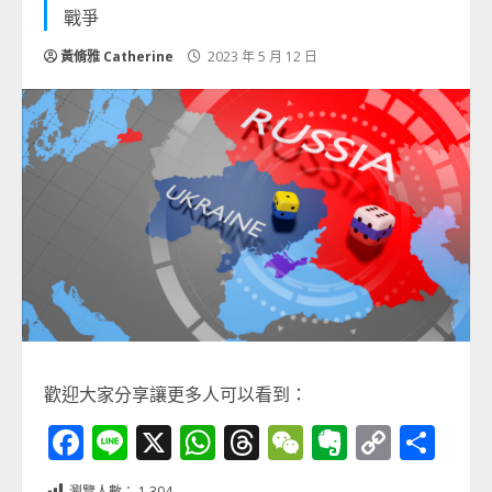
戰爭
黃脩雅 Catherine
2023 年 5 月 12 日
歡迎大家分享讓更多人可以看到：
Facebook
Line
X
WhatsApp
Threads
WeChat
Evernot
Copy
分
Link
享
瀏覽人數：
1,304