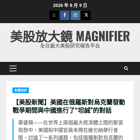
Skip
2026 年 8 月 9 日
to
下
Facebook
Instagram
Twitter
content
載
美股放大鏡 MAGNIFIER
美
股
全台最大美股研究報告平台
K
線
Primary
Menu
新聞短評
【美股新聞】美國在俄羅斯對烏克蘭發動
戰爭期間與中國進行了“坦誠”的對話
華盛頓——在世界上兩個最大經濟體之間的緊張
局勢中，美國和中國官員本周在維也納舉行會
晤，討論了一系列議題，包括俄羅斯對烏克蘭的