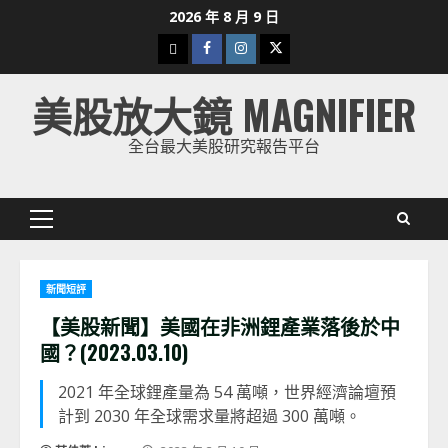
Skip
2026 年 8 月 9 日
to
下
Facebook
Instagram
Twitter
content
載
美股放大鏡 MAGNIFIER
美
股
全台最大美股研究報告平台
K
線
Primary
Menu
新聞短評
【美股新聞】美國在非洲鋰產業落後於中
國？(2023.03.10)
2021 年全球鋰產量為 54 萬噸，世界經濟論壇預
計到 2030 年全球需求量將超過 300 萬噸。