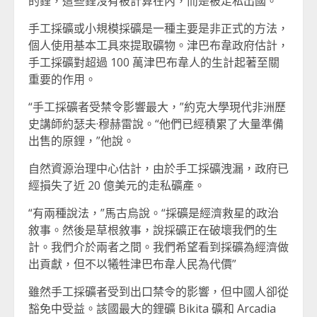
的鋰，這些鋰沒有被計算在內，而是被走私出國。 “
手工採礦或小規模採礦是一種主要是非正式的方法，
個人使用基本工具來提取礦物。津巴布韋政府估計，
手工採礦對超過 100 萬津巴布韋人的生計起著至關
重要的作用。
“手工採礦者受禁令影響最大，”約克大學現代非洲歷
史講師約瑟夫·穆赫雷說。“他們已經積累了大量準備
出售的原鋰，”他說。
自然資源治理中心估計，由於手工採礦洩漏，政府已
經損失了近 20 億美元的走私礦產。
“有兩種說法，”馬古烏說。“採礦是經濟救星的政治
敘事。然後是草根敘事，說採礦正在破壞我們的生
計。我們介於兩者之間。我們希望看到採礦為經濟做
出貢獻，但不以犧牲津巴布韋人民為代價”
雖然手工採礦者受到出口禁令的影響，但中國人卻從
豁免中受益。該國最大的鋰礦 Bikita 礦和 Arcadia