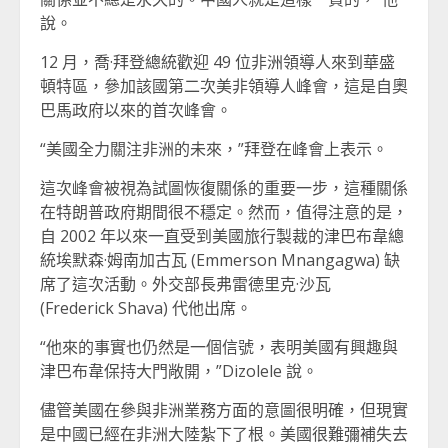
說。
12 月，喬·拜登總統歡迎 49 位非洲領導人來到華盛
頓特區，參加該國第二次美非領導人峰會，這是自奧
巴馬政府以來的首次峰會。
“美國全力關注非洲的未來，”拜登在峰會上表示。
這次峰會被視為試圖恢復關係的重要一步，這種關係
在特朗普政府期間很不穩定。然而，值得注意的是，
自 2002 年以來一直受到美國旅行製裁的津巴布韋總
統埃默森·姆南加古瓦 (Emmerson Mnangagwa) 缺
席了這次活動。外交部長弗雷德里克·沙瓦
(Frederick Shava) 代他出席。
“他來的事實也仍然是一個信號，表明美國有興趣與
津巴布韋保持大門敞開，”Dizolele 說。
儘管美國在參與非洲業務方面的意圖很明確，但現實
是中國已經在非洲大陸紮下了根。美國很難彌補失去