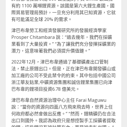
有約 1100 萬噸鋰資源。該國是第六大鋰生產國，國
際貿易管理局預計，一旦充分利用其已知資源，它就
有可能滿足全球 20% 的需求。
津巴布韋勞工和經濟發展研究所的發展經濟學家
Prosper Chitambara 說：“過去幾年，我們在採礦
業看到了大量投資。” “為了讓我們充分發揮採礦業的
潛力，這意味著我們必須提升價值鏈。”
2022年12月，津巴布韋通過了基礎礦產出口管制
法，禁止原鋰出口。但是，正在津巴布韋開發礦山或
加工廠的公司不受此禁令的約束。其中包括中國公司
浙江華友鈷業,中礦資源集團和誠信鋰業集團已向津
巴布韋的鋰項目投資6.78 億美元。
津巴布韋自然資源治理中心主任 Farai Maguwu
說：“當你的資源向四面八方飛來飛去時，世界上任
何政府都必然會做出反應。” “然而，鋰精礦仍在合法
出口到國外。我認為政府只是想控製手工採礦者提取