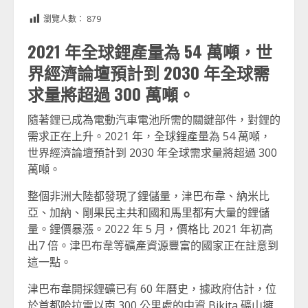
Link
享
瀏覽人數：
879
2021 年全球鋰產量為 54 萬噸，世
界經濟論壇預計到 2030 年全球需
求量將超過 300 萬噸。
隨著鋰已成為電動汽車電池所需的關鍵部件，對鋰的
需求正在上升。2021 年，全球鋰產量為 54 萬噸，
世界經濟論壇預計到 2030 年全球需求量將超過 300
萬噸。
整個非洲大陸都發現了鋰儲量，津巴布韋、納米比
亞、加納、剛果民主共和國和馬里都有大量的鋰儲
量。鋰價暴漲。2022 年 5 月，價格比 2021 年初高
出7 倍。津巴布韋等礦產資源豐富的國家正在註意到
這一點。
津巴布韋開採鋰礦已有 60 年曆史，據政府估計，位
於首都哈拉雷以南 300 公里處的中資 Bikita 礦山擁