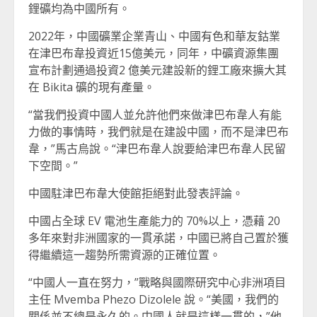
鋰礦均為中國所有。
2022年，中國礦業企業青山、中國有色和華友鈷業
在津巴布韋投資近15億美元，同年，中礦資源集團
宣布計劃通過投資2 億美元建設新的鋰工廠來擴大其
在 Bikita 礦的現有產量。
“當我們投資中國人並允許他們來做津巴布韋人有能
力做的事情時，我們就是在建設中國，而不是津巴布
韋，”馬古烏說。“津巴布韋人說要給津巴布韋人民留
下空間。”
中國駐津巴布韋大使館拒絕對此發表評論。
中國占全球 EV 電池生產能力的 70%以上，憑藉 20
多年來對非洲國家的一貫承諾，中國已將自己置於獲
得繼續這一趨勢所需資源的正確位置。
“中國人一直在努力，”戰略與國際研究中心非洲項目
主任 Mvemba Phezo Dizolele 說。“美國，我們的
關係並不總是永久的。中國人就是這樣一貫的，”他