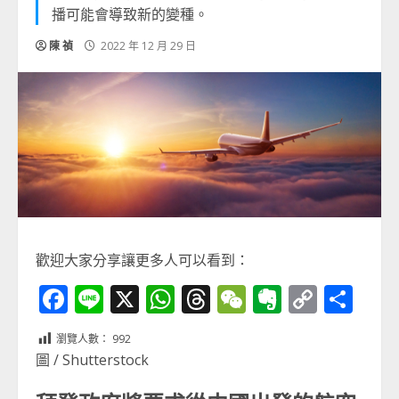
播可能會導致新的變種。
陳 禎
2022 年 12 月 29 日
歡迎大家分享讓更多人可以看到：
Facebook
Line
X
WhatsApp
Threads
WeChat
Evernot
Copy
分
Link
享
瀏覽人數：
992
圖 / Shutterstock