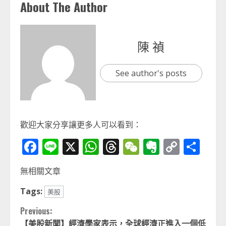
About The Author
陳 禎
See author's posts
歡迎大家分享讓更多人可以看到：
Facebook
Line
X
WhatsApp
Threads
WeChat
Evernot
Copy
分
Link
享
無相關文章
Tags:
美股
Continue
Previous:
【美股新聞】經濟學家表示，全球經濟正進入一個低