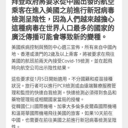
拜登政府將要求從中國出發的航空
乘客在進入美國之前進行新冠病毒
檢測呈陰性，因為人們越來越擔心
這種病毒在世界人口最多的國家的
廣泛傳播可能會導致新的變種。
美國疾病控制與預防中心週三宣佈，所有來自中國內
地、香港或澳門的2歲及以上乘客，將被要求在飛往
美國的航班前兩天內接受Covid-19檢測，並在起飛
時向航空公司出示陰性結果。
這些要求從1月5日開始適用，不分國籍和疫苗接種
狀況。旅行者可以進行PCR檢測或由遠端醫療服務管
理和監控的快速自我檢測。快速檢測必須得到食品和
藥物管理局或相關國家當局的授權。
從韓國仁川國際機場、加拿大多倫多皮爾森國際機場
和溫哥華國際機場飛往美國的旅客，如果10天前在
中國，也需要在前往美國之前進行新冠病毒檢測呈陰
性。