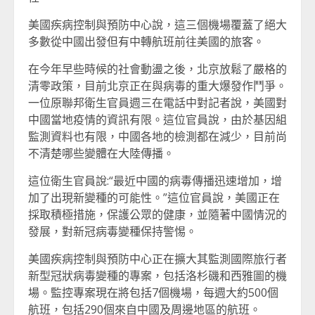
美國疾病控制與預防中心說，這三個機場覆蓋了絕大
多數從中國出發但有中轉航班前往美國的旅客。
在今年早些時候的社會動盪之後，北京放鬆了嚴格的
清零政策，目前北京正在與病毒的重大爆發作鬥爭。
一位原聯邦衛生官員週三在電話中對記者說，美國對
中國當地疫情的資訊有限。這位官員說，由於基因組
監測資料也有限，中國各地的檢測都在減少，目前尚
不清楚哪些變體在大陸傳播。
這位衛生官員說:“最近中國的病毒傳播迅速增加，增
加了出現新變種的可能性。”這位官員說，美國正在
採取積極措施，保護公眾的健康，並隨著中國情況的
發展，對新冠病毒變種保持警惕。
美國疾病控制與預防中心正在擴大其監測國際旅行者
新型冠狀病毒變種的專案，包括洛杉磯和西雅圖的機
場。監控專案現在將包括7個機場，每週大約500個
航班，包括290個來自中國及周邊地區的航班。