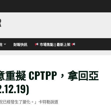
R
院
財報快訊
市場焦點 | 最新上架
重擬 CPTPP，拿回亞
2.19)
情況已經發生了變化。」卡特勒說道