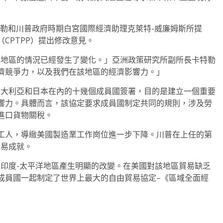
特勒和川普政府時期白宮國際經濟助理克萊特-威廉姆斯所提
CPTPP）提出修改意見。
亞太地區的情況已經發生了變化。」亞洲政策研究所副所長卡特勒
濟競爭力，以及我們在該地區的經濟影響力。」
括美國、澳大利亞和日本在內的十幾個成員國簽署，目的是建立一個重要
響力。具體而言，該協定要求成員國制定共同的規則，涉及勞
進口貨物關稅。
工人，導緻美國製造業工作崗位進一步下降。川普在上任的第
貿易成就。
整個印度-太平洋地區產生明顯的改變。在美國對該地區貿易缺乏
成員國一起制定了世界上最大的自由貿易協定–《區域全面經