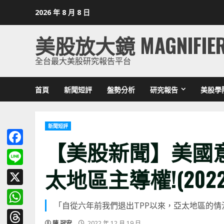
Skip
2026 年 8 月 8 日
to
content
美股放大鏡 MAGNIFIE
全台最大美股研究報告平台
首頁
新聞短評
盤勢分析
研究報告
美股學
新聞短評
【美股新聞】美國意
Facebook
太地區主導權!(2022.1
Line
X
「自從六年前我們退出TPP以來，亞太地區的
WhatsApp
陳 冠安
2022 年 12 月 19 日