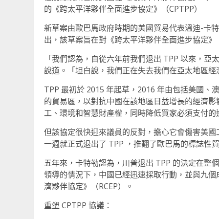
的《跨太平洋夥伴全面進步協定》（CPTPP）
新草案由歐巴馬政府時期的美國貿易代表溫迪-卡
出，該草案旨在對《跨太平洋夥伴全面進步協定》（
「我們認為，自從六年前我們退出 TPP 以來，
說道。「坦白說，我們正在失去我們在亞太地區經
TPP 最初於 2015 年起草，2016 年由包
的貿易區，以對抗中國在該地區日益增長的經濟影
工、環境和智慧財產權，同時降低買家必須支付的
但該協定很快迎來議員的反對，擔心它會傷害美國
一週就正式退出了 TPP ，推翻了歐巴馬的標誌性
五年來，卡特勒認為，川普退出 TPP 的決定在
領導的情況下，中國已經迅速採取行動，並與九個
濟夥伴協定》（RCEP）。
重塑 CPTPP 協議：