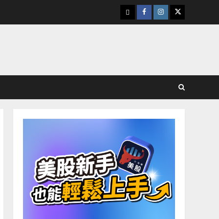
下
Facebook
Instagram
Twitter
載
美
股
K
線