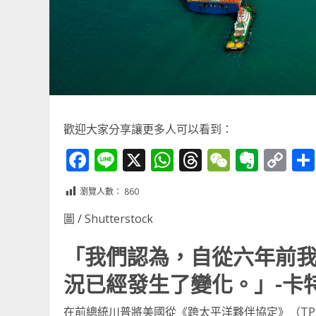
歡迎大家分享讓更多人可以看到：
Facebook
Line
X
WhatsApp
Threads
WeChat
Ever
Co
Li
瀏覽人數：
860
圖 / Shutterstock
「我們認為，自從六年前我們
況已經發生了變化。」-卡
在前總統川普將美國從《跨太平洋夥伴協定》（T