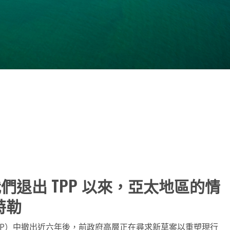
note
py
分
nk
享
退出 TPP 以來，亞太地區的情
特勒
PP）中撤出近六年後，前政府高層正在尋求新草案以重塑現行