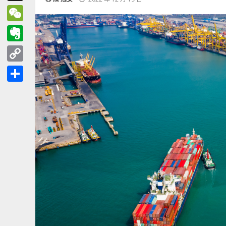
Threads
WeChat
Evernote
Copy
Link
分
享